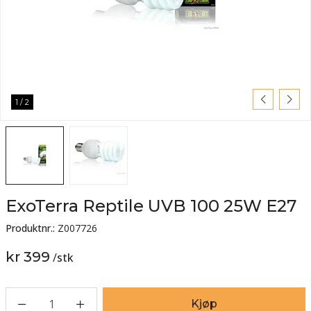
1
/
2
ExoTerra Reptile UVB 100 25W E27
Produktnr.:
Z007726
kr 399
/
stk
1
Kjøp