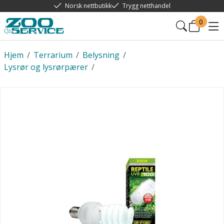
Norsk nettbutikk
Trygg netthandel
0
Hjem
/
Terrarium
/
Belysning
/
Lysrør og lysrørpærer
/