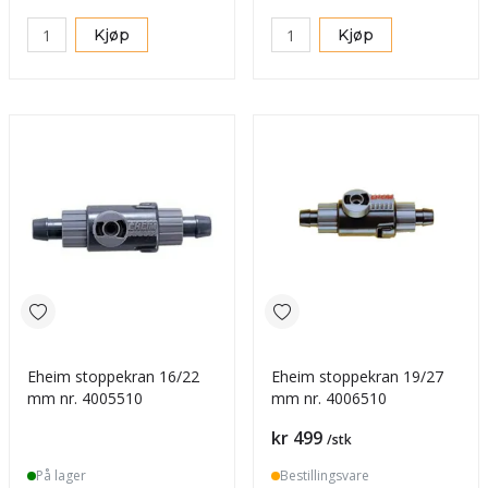
Kjøp
Kjøp
Eheim stoppekran 16/22
Eheim stoppekran 19/27
mm nr. 4005510
mm nr. 4006510
Pris
kr 499
/stk
På lager
Bestillingsvare