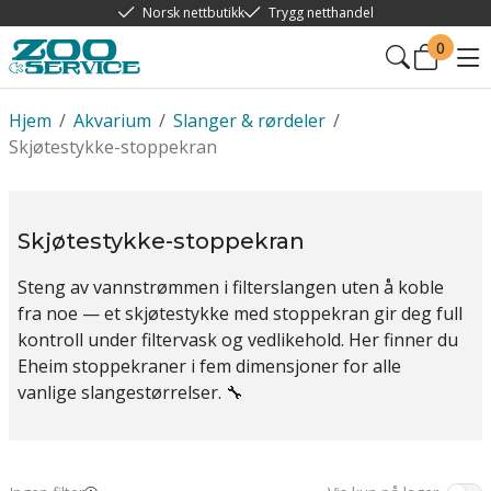
Norsk nettbutikk
Trygg netthandel
0
Hjem
/
Akvarium
/
Slanger & rørdeler
/
Skjøtestykke-stoppekran
Skjøtestykke-stoppekran
Steng av vannstrømmen i filterslangen uten å koble
fra noe — et skjøtestykke med stoppekran gir deg full
kontroll under filtervask og vedlikehold. Her finner du
Eheim stoppekraner i fem dimensjoner for alle
vanlige slangestørrelser. 🔧