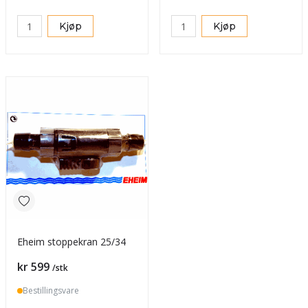
Kjøp
Kjøp
Eheim stoppekran 25/34
Pris
kr 599
/stk
Bestillingsvare