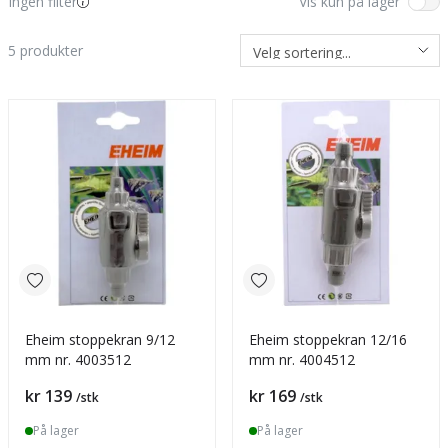
Ingen filter
Vis kun på lager
5
produkter
Eheim stoppekran 9/12
Eheim stoppekran 12/16
mm nr. 4003512
mm nr. 4004512
Pris
Pris
kr 139
kr 169
/stk
/stk
På lager
På lager