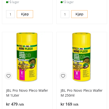
På lager
På lager
Kjøp
Kjøp
JBL Pro Novo Pleco Wafer
JBL Pro Novo Pleco Wafer
M 1Liter
M 250ml
Pris
Pris
kr 479
kr 169
/stk
/stk