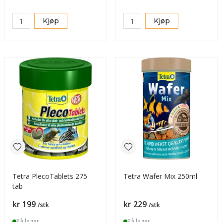
Kjøp
Kjøp
Tetra PlecoTablets 275
Tetra Wafer Mix 250ml
tab
Pris
Pris
kr 199
kr 229
/stk
/stk
På lager
På lager