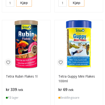
Kjøp
Kjøp
Tetra Rubin Flakes 1l
Tetra Guppy Mini Flakes
100ml
Pris
Pris
kr 339
kr 69
/stk
/stk
På lager
Bestillingsvare