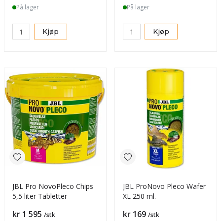
På lager
På lager
Kjøp
Kjøp
JBL Pro NovoPleco Chips
JBL ProNovo Pleco Wafer
5,5 liter Tabletter
XL 250 ml.
Pris
Pris
kr 1 595
kr 169
/stk
/stk