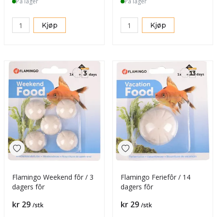
På lager
På lager
Kjøp
Kjøp
Flamingo Weekend fôr / 3
Flamingo Feriefôr / 14
dagers fôr
dagers fôr
Pris
Pris
kr 29
kr 29
/stk
/stk