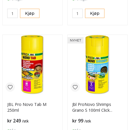
Kjøp
Kjøp
NYHET
JBL Pro Novo Tab M
Jbl ProNovo Shrimps
250ml
Grano S 100ml Click
Rekefor
Pris
Pris
kr 249
kr 99
/stk
/stk