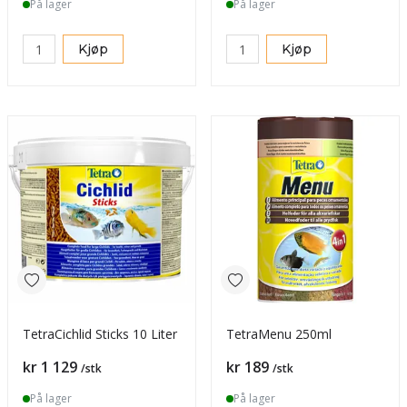
På lager
På lager
Kjøp
Kjøp
TetraCichlid Sticks 10 Liter
TetraMenu 250ml
Pris
Pris
kr 1 129
kr 189
/stk
/stk
På lager
På lager