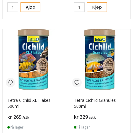
Kjøp
Kjøp
Tetra Cichlid XL Flakes
Tetra Cichlid Granules
500ml
500ml
Pris
Pris
kr 269
kr 329
/stk
/stk
På lager
På lager