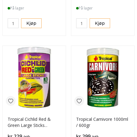
På lager
På lager
Kjøp
Kjøp
Tropical Cichlid Red &
Tropical Carnivore 1000ml
Green Large Sticks
/ 600gr
1000ml/300g
Pris
Pris
kr 229
kr 299
/stk
/stk