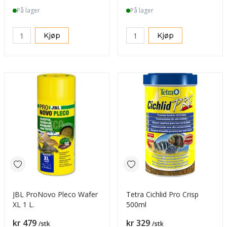
På lager
På lager
Kjøp
Kjøp
JBL ProNovo Pleco Wafer
Tetra Cichlid Pro Crisp
XL 1 L.
500ml
Pris
Pris
kr 479
kr 329
/stk
/stk