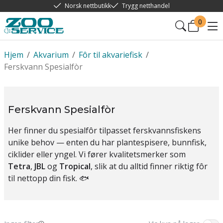
Norsk nettbutikk
Trygg netthandel
0
Hjem
/
Akvarium
/
Fôr til akvariefisk
/
Ferskvann Spesialfòr
Ferskvann Spesialfòr
Her finner du spesialfôr tilpasset ferskvannsfiskens
unike behov — enten du har plantespisere, bunnfisk,
ciklider eller yngel. Vi fører kvalitetsmerker som
Tetra
,
JBL
og
Tropical
, slik at du alltid finner riktig fôr
til nettopp din fisk. 🐟