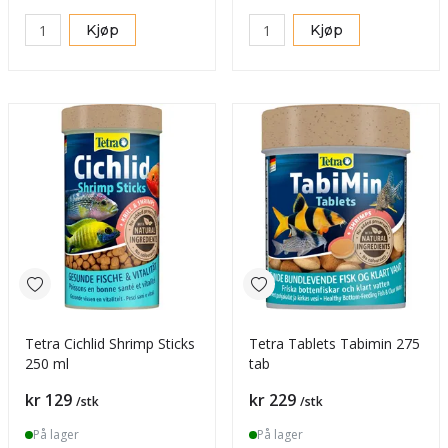
Kjøp
Kjøp
Tetra Cichlid Shrimp Sticks
Tetra Tablets Tabimin 275
250 ml
tab
Pris
Pris
kr 129
kr 229
/stk
/stk
På lager
På lager