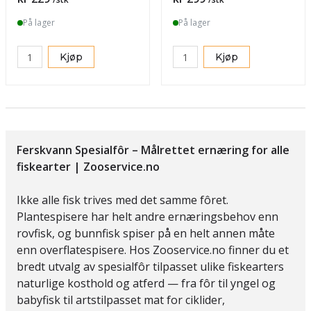
På lager
På lager
Kjøp
Kjøp
Ferskvann Spesialfôr – Målrettet ernæring for alle
fiskearter | Zooservice.no
Ikke alle fisk trives med det samme fôret.
Plantespisere har helt andre ernæringsbehov enn
rovfisk, og bunnfisk spiser på en helt annen måte
enn overflatespisere. Hos Zooservice.no finner du et
bredt utvalg av spesialfôr tilpasset ulike fiskearters
naturlige kosthold og atferd — fra fôr til yngel og
babyfisk til artstilpasset mat for ciklider,