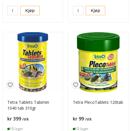
Kjøp
Kjøp
Tetra Tablets Tabimin
Tetra PlecoTablets 120tab
1040 tab 310gr
Pris
Pris
kr 399
kr 99
/stk
/stk
På lager
På lager