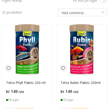
Ingen filter
Vis kun på lager
32
produkter
Tetra Phyll Flakes 250 ml
Tetra Rubin Flakes 250ml
Pris
Pris
kr 149
kr 149
/stk
/stk
På lager
På lager