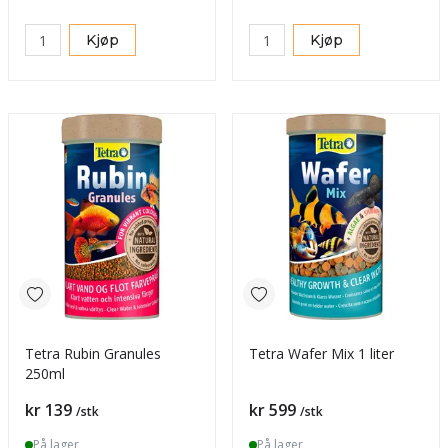
Kjøp
Kjøp
Tetra Rubin Granules
Tetra Wafer Mix 1 liter
250ml
Pris
Pris
kr 139
kr 599
/stk
/stk
På lager
På lager