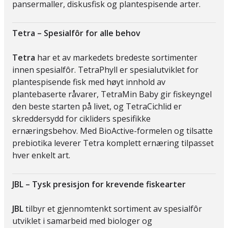
pansermaller, diskusfisk og plantespisende arter.
Tetra – Spesialfôr for alle behov
Tetra
har et av markedets bredeste sortimenter
innen spesialfôr. TetraPhyll er spesialutviklet for
plantespisende fisk med høyt innhold av
plantebaserte råvarer, TetraMin Baby gir fiskeyngel
den beste starten på livet, og TetraCichlid er
skreddersydd for cikliders spesifikke
ernæringsbehov. Med BioActive-formelen og tilsatte
prebiotika leverer Tetra komplett ernæring tilpasset
hver enkelt art.
JBL – Tysk presisjon for krevende fiskearter
JBL
tilbyr et gjennomtenkt sortiment av spesialfôr
utviklet i samarbeid med biologer og