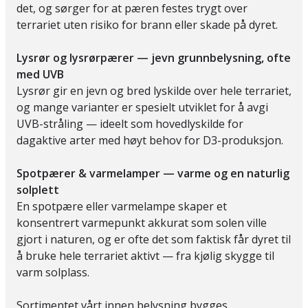
det, og sørger for at pæren festes trygt over
terrariet uten risiko for brann eller skade på dyret.
Lysrør og lysrørpærer — jevn grunnbelysning, ofte
med UVB
Lysrør gir en jevn og bred lyskilde over hele terrariet,
og mange varianter er spesielt utviklet for å avgi
UVB-stråling — ideelt som hovedlyskilde for
dagaktive arter med høyt behov for D3-produksjon.
Spotpærer & varmelamper — varme og en naturlig
solplett
En spotpære eller varmelampe skaper et
konsentrert varmepunkt akkurat som solen ville
gjort i naturen, og er ofte det som faktisk får dyret til
å bruke hele terrariet aktivt — fra kjølig skygge til
varm solplass.
Sortimentet vårt innen belysning bygges