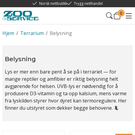
Norsk nettbutikk
Trygg netthandel
0
Hjem
/
Terrarium
/
Belysning
Belysning
Lys er mer enn bare pent å se på i terrariet — for
mange reptiler og amfibier er riktig belysning helt
avgjørende for helsen. UVB-lys er nødvendig for å
produsere D3-vitamin og ta opp kalsium, mens varme
fra lyskilden styrer hvor dyret kan termoregulere. Her
finner du utstyret som dekker begge behovene. 🦎