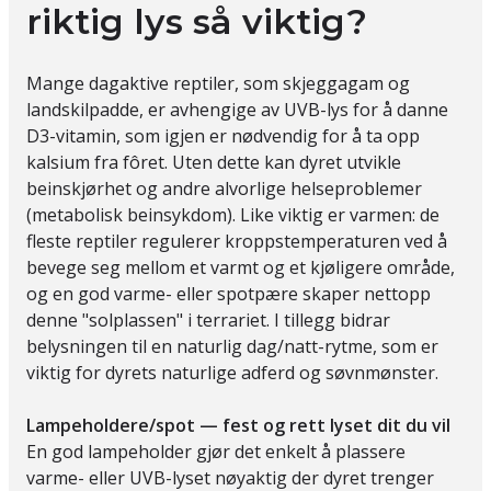
riktig lys så viktig?
Mange dagaktive reptiler, som skjeggagam og
landskilpadde, er avhengige av UVB-lys for å danne
D3-vitamin, som igjen er nødvendig for å ta opp
kalsium fra fôret. Uten dette kan dyret utvikle
beinskjørhet og andre alvorlige helseproblemer
(metabolisk beinsykdom). Like viktig er varmen: de
fleste reptiler regulerer kroppstemperaturen ved å
bevege seg mellom et varmt og et kjøligere område,
og en god varme- eller spotpære skaper nettopp
denne "solplassen" i terrariet. I tillegg bidrar
belysningen til en naturlig dag/natt-rytme, som er
viktig for dyrets naturlige adferd og søvnmønster.
Lampeholdere/spot — fest og rett lyset dit du vil
En god lampeholder gjør det enkelt å plassere
varme- eller UVB-lyset nøyaktig der dyret trenger