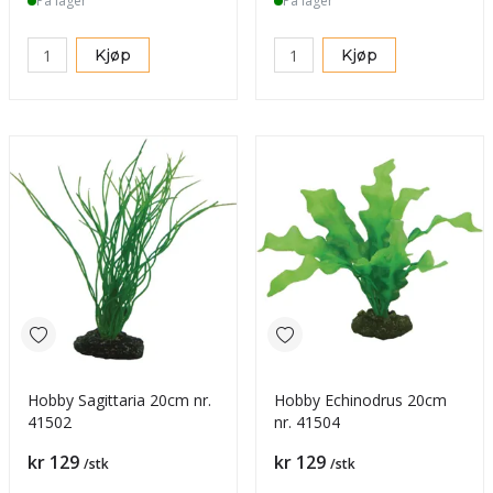
På lager
På lager
Kjøp
Kjøp
Hobby Sagittaria 20cm nr.
Hobby Echinodrus 20cm
41502
nr. 41504
Pris
Pris
kr 129
kr 129
/stk
/stk