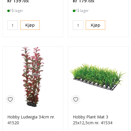
Pris
Pris
kr 139
kr 179
/stk
/stk
På lager
På lager
Kjøp
Kjøp
Hobby Ludwigia 34cm nr.
Hobby Plant Mat 3
41520
25x12,5cm nr. 41534