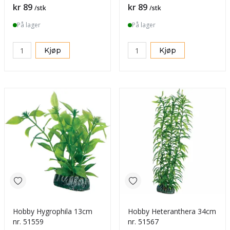
Pris
Pris
kr 89
kr 89
/stk
/stk
På lager
På lager
Kjøp
Kjøp
Hobby Hygrophila 13cm
Hobby Heteranthera 34cm
nr. 51559
nr. 51567