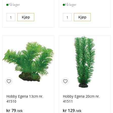
På lager
På lager
Kjøp
Kjøp
Hobby Egeria 13cm nr.
Hobby Egeria 20cm nr.
41510
41511
Pris
Pris
kr 79
kr 129
/stk
/stk