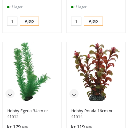
På lager
På lager
Kjøp
Kjøp
Hobby Egeria 34cm nr.
Hobby Rotala 16cm nr.
41512
41514
Pris
Pris
kr 179
kr 119
/stk
/stk