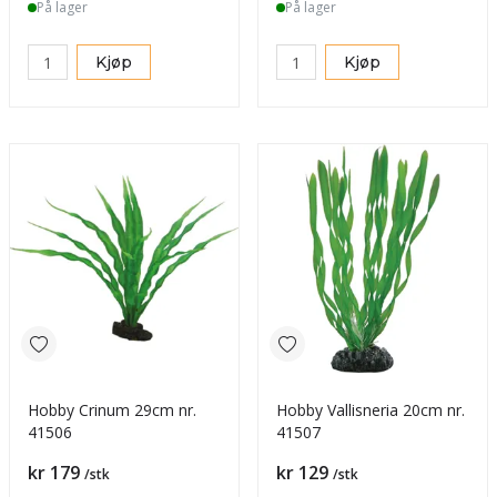
På lager
På lager
Kjøp
Kjøp
Hobby Crinum 29cm nr.
Hobby Vallisneria 20cm nr.
41506
41507
Pris
Pris
kr 179
kr 129
/stk
/stk