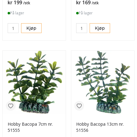
Pris
Pris
kr 199
kr 169
/stk
/stk
På lager
På lager
Kjøp
Kjøp
Hobby Bacopa 7cm nr.
Hobby Bacopa 13cm nr.
51555
51556