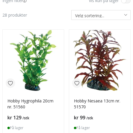
Ingen filter
Vis kun på lager
28
produkter
Hobby Hygrophila 20cm
Hobby Nesaea 13cm nr.
nr. 51560
51570
Pris
Pris
kr 129
kr 99
/stk
/stk
På lager
På lager