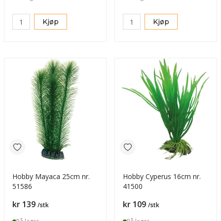
Kjøp
Kjøp
Hobby Mayaca 25cm nr.
Hobby Cyperus 16cm nr.
51586
41500
Pris
Pris
kr 139
kr 109
/stk
/stk