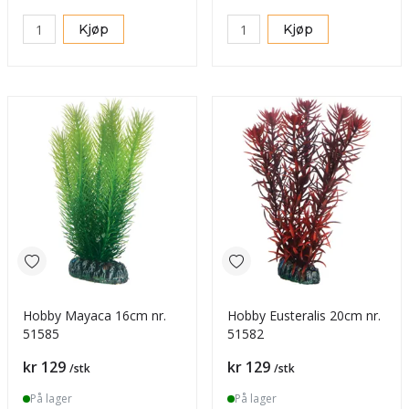
Kjøp
Kjøp
Hobby Mayaca 16cm nr.
Hobby Eusteralis 20cm nr.
51585
51582
Pris
Pris
kr 129
kr 129
/stk
/stk
På lager
På lager