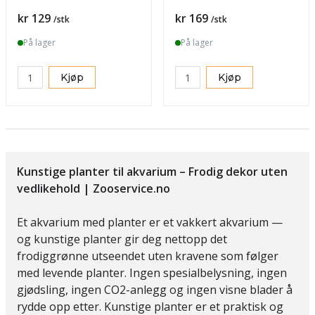
Pris
Pris
kr 129
kr 169
/stk
/stk
På lager
På lager
Kjøp
Kjøp
Kunstige planter til akvarium – Frodig dekor uten
vedlikehold | Zooservice.no
Et akvarium med planter er et vakkert akvarium —
og kunstige planter gir deg nettopp det
frodiggrønne utseendet uten kravene som følger
med levende planter. Ingen spesialbelysning, ingen
gjødsling, ingen CO2-anlegg og ingen visne blader å
rydde opp etter. Kunstige planter er et praktisk og