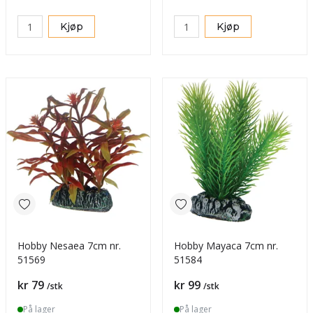
Kjøp
Kjøp
Hobby Nesaea 7cm nr.
Hobby Mayaca 7cm nr.
51569
51584
Pris
Pris
kr 79
kr 99
/stk
/stk
På lager
På lager