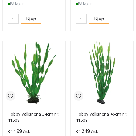
På lager
På lager
Kjøp
Kjøp
Hobby Vallisneria 34cm nr.
Hobby Vallisneria 46cm nr.
41508
41509
Pris
Pris
kr 199
kr 249
/stk
/stk