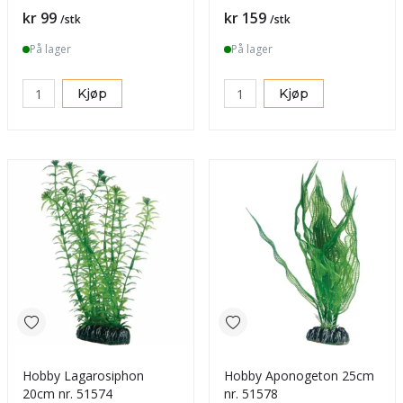
Pris
Pris
kr 99
kr 159
/stk
/stk
På lager
På lager
Kjøp
Kjøp
Hobby Lagarosiphon
Hobby Aponogeton 25cm
20cm nr. 51574
nr. 51578