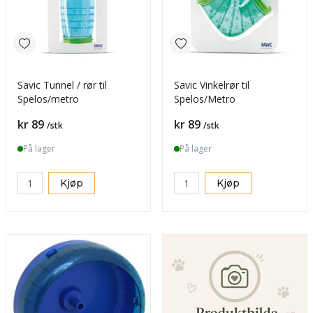
Savic Tunnel / rør til
Savic Vinkelrør til
Spelos/metro
Spelos/Metro
Pris
Pris
kr 89
kr 89
/stk
/stk
På lager
På lager
Kjøp
Kjøp