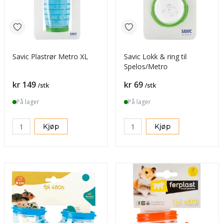
Savic Plastrør Metro XL
Savic Lokk & ring til
Spelos/Metro
Pris
Pris
kr 149
kr 69
/stk
/stk
På lager
På lager
Kjøp
Kjøp