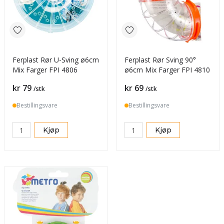
Ferplast Rør U-Sving ø6cm
Ferplast Rør Sving 90°
Mix Farger FPI 4806
ø6cm Mix Farger FPI 4810
Pris
Pris
kr 79
kr 69
/stk
/stk
Bestillingsvare
Bestillingsvare
Kjøp
Kjøp