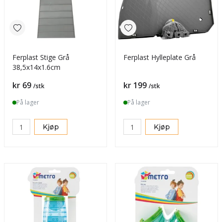
Ferplast Stige Grå
Ferplast Hylleplate Grå
38,5x14x1.6cm
Pris
Pris
kr 69
kr 199
/stk
/stk
På lager
På lager
Kjøp
Kjøp