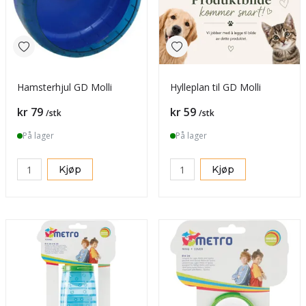
Hamsterhjul GD Molli
Hylleplan til GD Molli
Pris
Pris
kr 79
kr 59
/stk
/stk
På lager
På lager
Kjøp
Kjøp