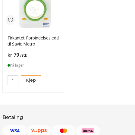
Firkantet Forbindelsesledd
til Savic Metro
Pris
kr 79
/stk
På lager
Kjøp
Betaling