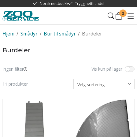
Norsk nettbutikk
Trygg netthandel
0
Hjem
/
Smådyr
/
Bur til smådyr
/
Burdeler
Burdeler
Ingen filter
Vis kun på lager
11
produkter