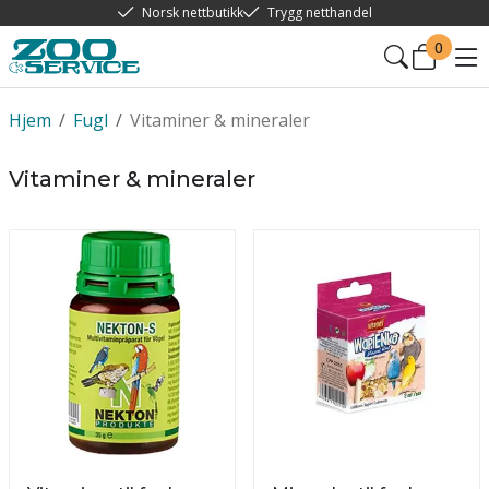
Norsk nettbutikk
Trygg netthandel
0
Hjem
/
Fugl
/
Vitaminer & mineraler
Vitaminer & mineraler