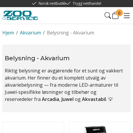
Norsk nettbutikk
Trygg netthandel
0
Hjem
/
Akvarium
/
Belysning - Akvarium
Belysning - Akvarium
Riktig belysning er avgjørende for et sunt og vakkert
akvarium. Her finner du et komplett utvalg av
akvariebelysning — fra moderne LED-armaturer til
Juwel-spesifikke løsninger og tilbehør og
reservedeler fra
Arcadia
,
Juwel
og
Akvastabil
. 💡