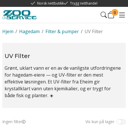
Norsk nettbutikk
Trygg netthandel
0
Hjem
/
Hagedam
/
Filter & pumper
/
UV Filter
UV Filter
Grønt, uklart vann er en av de vanligste utfordringene
for hagedam-eiere — og UV-filter er den mest
effektive løsningen. Et UV-filter fra Eheim gir
krystallklart vann uten kjemikalier, og er trygt for
både fisk og planter. ☀️
Ingen filter
Vis kun på lager