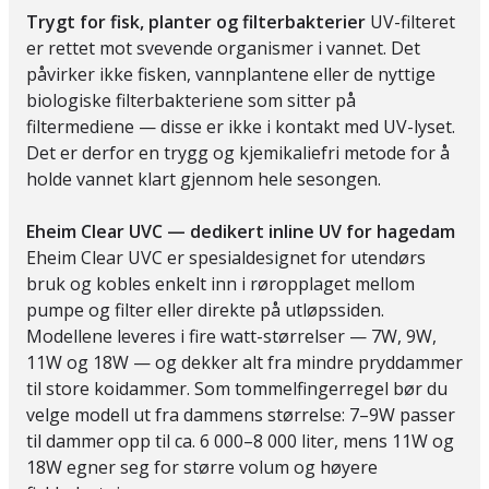
Trygt for fisk, planter og filterbakterier
UV-filteret
er rettet mot svevende organismer i vannet. Det
påvirker ikke fisken, vannplantene eller de nyttige
biologiske filterbakteriene som sitter på
filtermediene — disse er ikke i kontakt med UV-lyset.
Det er derfor en trygg og kjemikaliefri metode for å
holde vannet klart gjennom hele sesongen.
Eheim Clear UVC — dedikert inline UV for hagedam
Eheim Clear UVC er spesialdesignet for utendørs
bruk og kobles enkelt inn i røropplaget mellom
pumpe og filter eller direkte på utløpssiden.
Modellene leveres i fire watt-størrelser — 7W, 9W,
11W og 18W — og dekker alt fra mindre pryddammer
til store koidammer. Som tommelfingerregel bør du
velge modell ut fra dammens størrelse: 7–9W passer
til dammer opp til ca. 6 000–8 000 liter, mens 11W og
18W egner seg for større volum og høyere