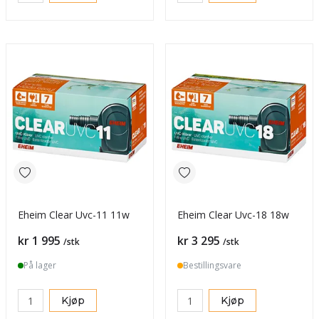
Eheim Clear Uvc-11 11w
Eheim Clear Uvc-18 18w
Pris
Pris
kr 1 995
kr 3 295
/stk
/stk
På lager
Bestillingsvare
Kjøp
Kjøp