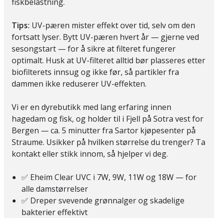
fiskbelastning.
Tips:
UV-pæren mister effekt over tid, selv om den
fortsatt lyser. Bytt UV-pæren hvert år — gjerne ved
sesongstart — for å sikre at filteret fungerer
optimalt. Husk at UV-filteret alltid bør plasseres etter
biofilterets innsug og ikke før, så partikler fra
dammen ikke reduserer UV-effekten.
Vi er en dyrebutikk med lang erfaring innen
hagedam og fisk, og holder til i Fjell på Sotra vest for
Bergen — ca. 5 minutter fra Sartor kjøpesenter på
Straume. Usikker på hvilken størrelse du trenger? Ta
kontakt eller stikk innom, så hjelper vi deg.
✅ Eheim Clear UVC i 7W, 9W, 11W og 18W — for
alle damstørrelser
✅ Dreper svevende grønnalger og skadelige
bakterier effektivt