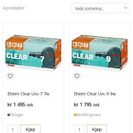
4
produkter
Eheim Clear Uvc-7 7w
Eheim Clear Uvc-9 9w
Pris
Pris
kr 1 495
kr 1 795
/stk
/stk
På lager
Bestillingsvare
Kjøp
Kjøp