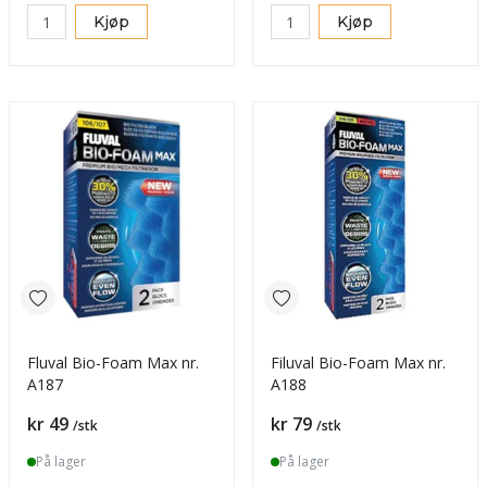
Kjøp
Kjøp
Fluval Bio-Foam Max nr.
Filuval Bio-Foam Max nr.
A187
A188
Pris
Pris
kr 49
kr 79
/stk
/stk
På lager
På lager