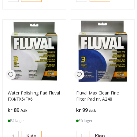
Water Polishing Pad Fluval
Fluval Max Clean Fine
FX4/FX5/FX6
Filter Pad nr. A248
Pris
Pris
kr 89
kr 99
/stk
/stk
På lager
På lager
Kjøp
Kjøp