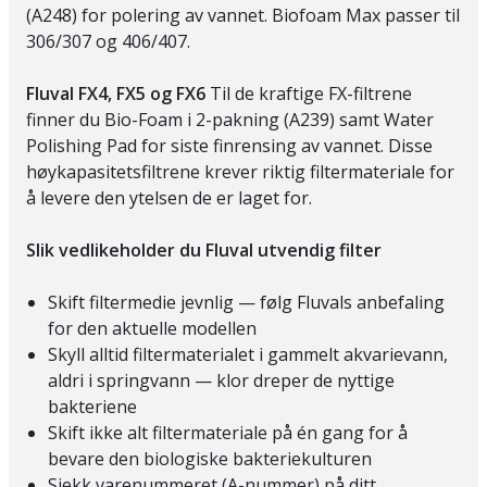
(A248) for polering av vannet. Biofoam Max passer til
306/307 og 406/407.
Fluval FX4, FX5 og FX6
Til de kraftige FX-filtrene
finner du Bio-Foam i 2-pakning (A239) samt Water
Polishing Pad for siste finrensing av vannet. Disse
høykapasitetsfiltrene krever riktig filtermateriale for
å levere den ytelsen de er laget for.
Slik vedlikeholder du Fluval utvendig filter
Skift filtermedie jevnlig — følg Fluvals anbefaling
for den aktuelle modellen
Skyll alltid filtermaterialet i gammelt akvarievann,
aldri i springvann — klor dreper de nyttige
bakteriene
Skift ikke alt filtermateriale på én gang for å
bevare den biologiske bakteriekulturen
Sjekk varenummeret (A-nummer) på ditt