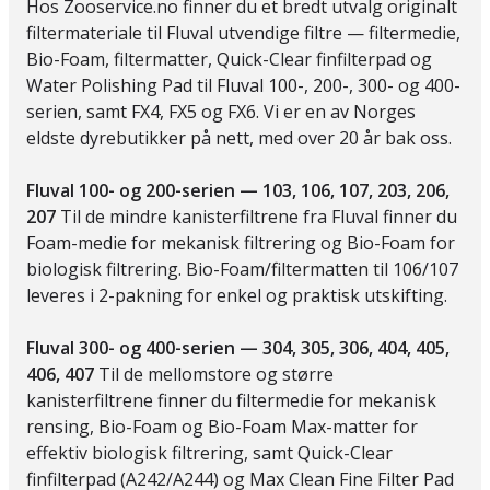
Hos Zooservice.no finner du et bredt utvalg originalt
filtermateriale til Fluval utvendige filtre — filtermedie,
Bio-Foam, filtermatter, Quick-Clear finfilterpad og
Water Polishing Pad til Fluval 100-, 200-, 300- og 400-
serien, samt FX4, FX5 og FX6. Vi er en av Norges
eldste dyrebutikker på nett, med over 20 år bak oss.
Fluval 100- og 200-serien — 103, 106, 107, 203, 206,
207
Til de mindre kanisterfiltrene fra Fluval finner du
Foam-medie for mekanisk filtrering og Bio-Foam for
biologisk filtrering. Bio-Foam/filtermatten til 106/107
leveres i 2-pakning for enkel og praktisk utskifting.
Fluval 300- og 400-serien — 304, 305, 306, 404, 405,
406, 407
Til de mellomstore og større
kanisterfiltrene finner du filtermedie for mekanisk
rensing, Bio-Foam og Bio-Foam Max-matter for
effektiv biologisk filtrering, samt Quick-Clear
finfilterpad (A242/A244) og Max Clean Fine Filter Pad