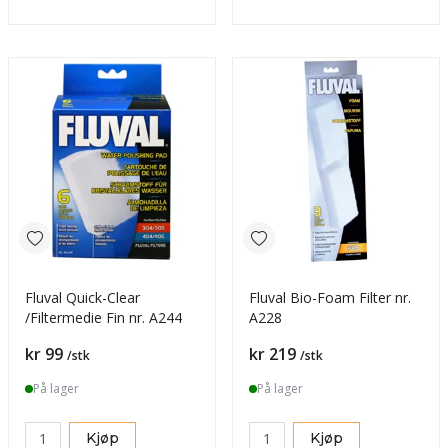
Fluval Quick-Clear
Fluval Bio-Foam Filter nr.
/Filtermedie Fin nr. A244
A228
Pris
Pris
kr 99
kr 219
/stk
/stk
På lager
På lager
Kjøp
Kjøp