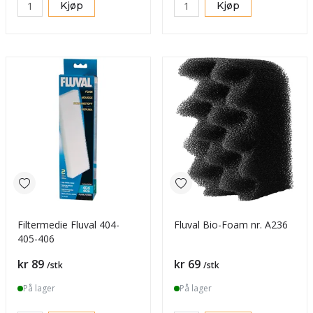
Kjøp
Kjøp
Filtermedie Fluval 404-
Fluval Bio-Foam nr. A236
405-406
Pris
Pris
kr 89
kr 69
/stk
/stk
På lager
På lager