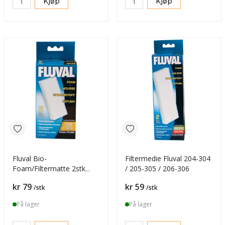
Kjøp
Kjøp
Fluval Bio-
Filtermedie Fluval 204-304
Foam/Filtermatte 2stk
/ 205-305 / 206-306
106/107 nr. A220
Pris
Pris
kr 79
kr 59
/stk
/stk
På lager
På lager