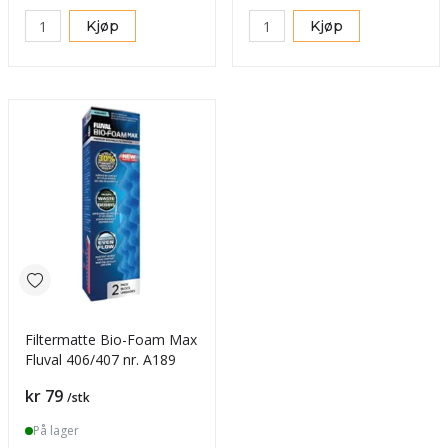
Kjøp
Kjøp
Filtermatte Bio-Foam Max
Fluval 406/407 nr. A189
Pris
kr 79
/stk
På lager