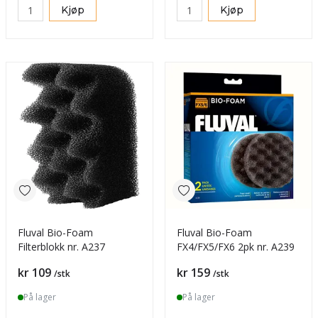
Kjøp
Kjøp
Fluval Bio-Foam
Fluval Bio-Foam
Filterblokk nr. A237
FX4/FX5/FX6 2pk nr. A239
Pris
Pris
kr 109
kr 159
/stk
/stk
På lager
På lager