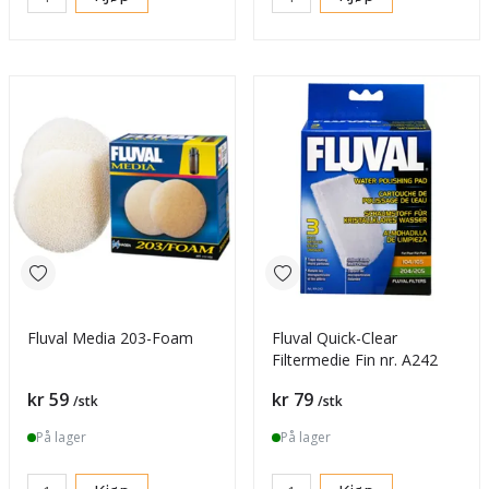
Fluval Media 203-Foam
Fluval Quick-Clear
Filtermedie Fin nr. A242
Pris
Pris
kr 59
kr 79
/stk
/stk
På lager
På lager