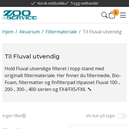
Norsk nettbutikk
Trygg netthandel
0
Hjem
/
Akvarium
/
Filtermateriale
/
Til Fluval utvendig
Til Fluval utvendig
Hold Fluval utvendige filteret i topp stand med
originalt filtermateriale. Her finner du filtermedie, Bio-
Foam, filtermatter og finfilterpad tilpasset Fluval 100-,
200-, 300-, 400-serien og FX4/FX5/FX6. 🔧
Ingen filter
Vis kun på lager