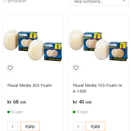
17
produkter
Fluval Media 303-Foam
Fluval Media 103-Foam nr.
A-1430
Pris
Pris
kr 68
kr 40
/stk
/stk
På lager
På lager
Kjøp
Kjøp