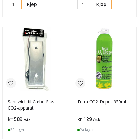
Kjøp
Kjøp
Sandwich til Carbo Plus
Tetra CO2-Depot 650ml
CO2-apparat
Pris
Pris
kr 589
kr 129
/stk
/stk
På lager
På lager