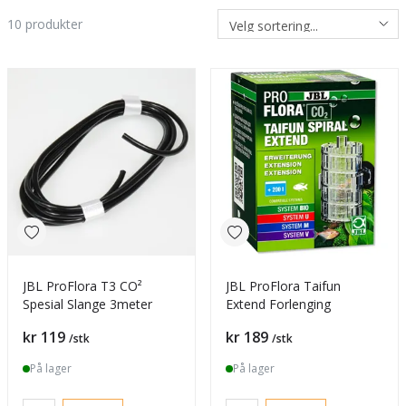
10
produkter
JBL ProFlora T3 CO²
JBL ProFlora Taifun
Spesial Slange 3meter
Extend Forlenging
Pris
Pris
kr 119
kr 189
/stk
/stk
På lager
På lager