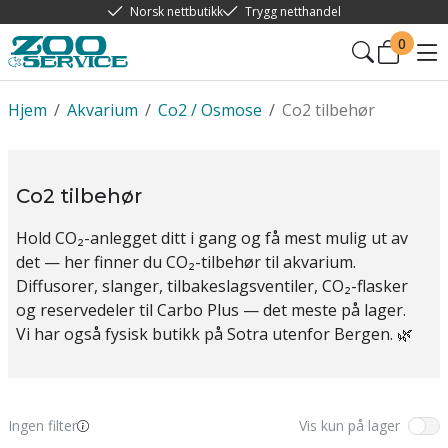
Norsk nettbutikk
Trygg netthandel
0
Hjem
/
Akvarium
/
Co2 / Osmose
/
Co2 tilbehør
Co2 tilbehør
Hold
CO₂-anlegget ditt i gang
og få mest
mulig ut av
det —
her finner du
CO₂-tilbehør til akvarium.
Diffusorer, slanger,
tilbakeslagsventiler, CO₂-flasker
og reservedeler
til Carbo Plus
— det meste på
lager.
Vi har også
fysisk butikk på
Sotra utenfor Bergen. 🌿
Ingen filter
Vis kun på lager