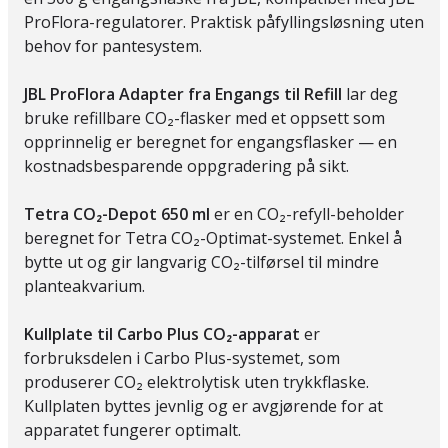
ProFlora-regulatorer. Praktisk påfyllingsløsning uten
behov for pantesystem.
JBL ProFlora Adapter fra Engangs til Refill
lar deg
bruke refillbare CO₂-flasker med et oppsett som
opprinnelig er beregnet for engangsflasker — en
kostnadsbesparende oppgradering på sikt.
Tetra CO₂-Depot 650 ml
er en CO₂-refyll-beholder
beregnet for Tetra CO₂-Optimat-systemet. Enkel å
bytte ut og gir langvarig CO₂-tilførsel til mindre
planteakvarium.
Kullplate til Carbo Plus CO₂-apparat
er
forbruksdelen i Carbo Plus-systemet, som
produserer CO₂ elektrolytisk uten trykkflaske.
Kullplaten byttes jevnlig og er avgjørende for at
apparatet fungerer optimalt.