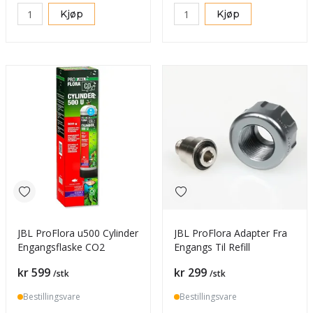
Kjøp
Kjøp
JBL ProFlora u500 Cylinder
JBL ProFlora Adapter Fra
Engangsflaske CO2
Engangs Til Refill
Pris
Pris
kr 599
kr 299
/stk
/stk
Bestillingsvare
Bestillingsvare