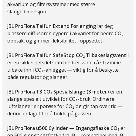
akvarium og filtersystemer med større
slangedimensjon.
JBL ProFlora Taifun Extend Forlenging
lar deg
plassere diffusoren dypere i akvariet for bedre CO₂-
opptak, og gir mer fleksibilitet i oppsettet.
JBL ProFlora Taifun SafeStop CO₂ Tilbakeslagsventil
er en sikkerhetsdel som hindrer vann i å strømme
tilbake inn i CO₂-anlegget — viktig for å beskytte
både regulator og slanger.
JBL ProFlora T3 CO₂ Spesialslange (3 meter)
er en
slange spesielt utviklet for CO₂-bruk. Ordinære
luftslanger er porøse for CO₂ og gir tap over tid —
denne er laget for å holde på gassen.
JBL ProFlora u500 Cylinder — Engangsflaske CO₂
er
en 500 g engangsflaske fra JBL, kompatibel med JBL