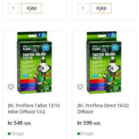
Kjøp
Kjøp
JBL ProFlora Taifun 12/16
JBL ProFlora Direct 16/22
Inline Diffusor Co2
Diffusor
Pris
Pris
kr 549
kr 599
/stk
/stk
På lager
På lager