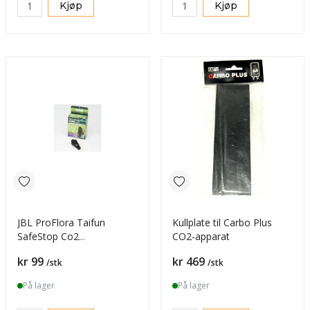
Kjøp
Kjøp
JBL ProFlora Taifun
Kullplate til Carbo Plus
SafeStop Co2
CO2-apparat
Tilbakeslagsventil
Pris
Pris
kr 99
kr 469
/stk
/stk
På lager
På lager