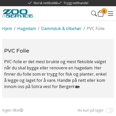
Norsk nettbutikk
Trygg netthandel
0
Hjem
/
Hagedam
/
Dammduk & tilbehør
/
PVC Folie
PVC Folie
PVC-folie er det mest brukte og mest fleksible valget
når du skal bygge eller renovere en hagedam. Her
finner du folie som er trygg for fisk og planter, enkel
å legge og laget for å vare. Handle på nett eller kom
innom oss på Sotra vest for Bergen! 🏡
Ingen filter
Vis kun på lager