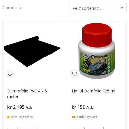
2
produkter
Dammfolie PVC 4 x 5
Lim til Damfolie 125 ml
meter
Pris
Pris
kr 2 195
kr 159
/stk
/stk
Bestillingsvare
Bestillingsvare