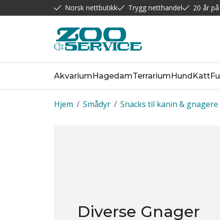
Norsk nettbutikk
Trygg netthandel
20 år på
Akvarium
Hagedam
Terrarium
Hund
Katt
Fu
Hjem
/
Smådyr
/
Snacks til kanin & gnagere
Diverse Gnager