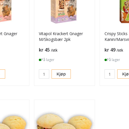
ert Gnager
Vitapol Krackert Gnager
Crispy Sticks
M/Skogsbær 2pk
Kanin/Marsvi
Pris
Pris
kr 45
kr 49
/stk
/stk
På lager
På lager
p
Kjøp
Kj