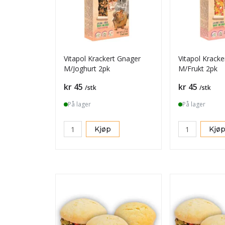
Vitapol Krackert Gnager
Vitapol Krack
M/Joghurt 2pk
M/Frukt 2pk
Pris
Pris
kr 45
kr 45
/stk
/stk
På lager
På lager
Kjøp
Kjø