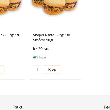
ak Burger til
Vitapol Nøtte Burger til
Smådyr 50gr
Pris
kr 29
/stk
På lager
p
Kjøp
Frakt
Føl