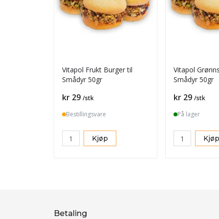
Vitapol Frukt Burger til
Vitapol Grønns
Smådyr 50gr
Smådyr 50gr
Pris
Pris
kr 29
kr 29
/stk
/stk
Bestillingsvare
På lager
Kjøp
Kjø
Betaling