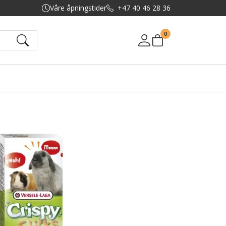
Våre åpningstider
+47 40 46 28 36
0
Mine sider