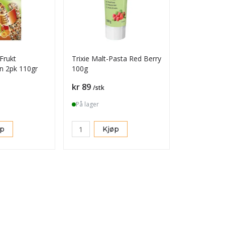
 Frukt
Trixie Malt-Pasta Red Berry
n 2pk 110gr
100g
Pris
kr 89
/stk
På lager
øp
Kjøp