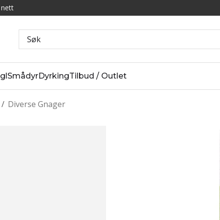
 nett
gl
Smådyr
Dyrking
Tilbud / Outlet
/
Diverse Gnager