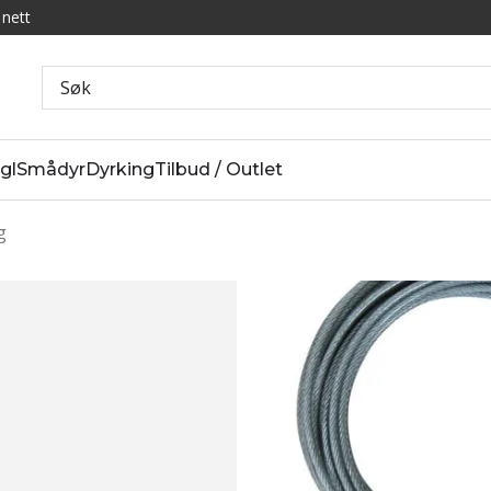
 nett
gl
Smådyr
Dyrking
Tilbud / Outlet
g