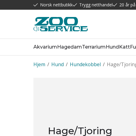
Norsk nettbutikk
Trygg netthandel
20 år på
Akvarium
Hagedam
Terrarium
Hund
Katt
Fu
Hjem
/
Hund
/
Hundekobbel
/
Hage/Tjorin
Hage/Tjoring