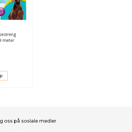
pestreng
9 meter
øp
g oss på sosiale medier