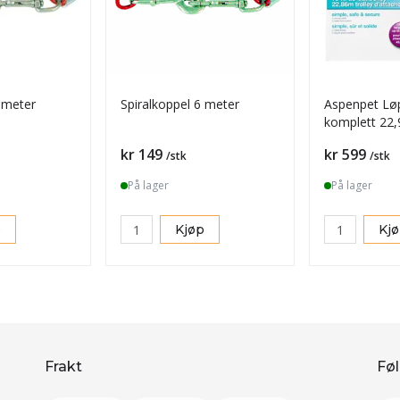
3 meter
Spiralkoppel 6 meter
Aspenpet Lø
komplett 22,
Pris
Pris
kr 149
kr 599
/stk
/stk
På lager
På lager
p
Kjøp
Kj
Frakt
Føl