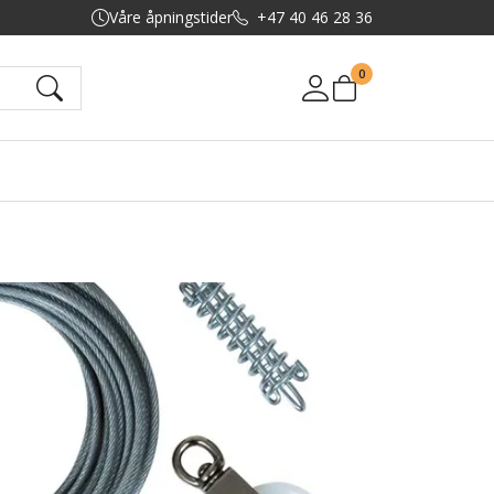
Våre åpningstider
+47 40 46 28 36
0
Mine sider