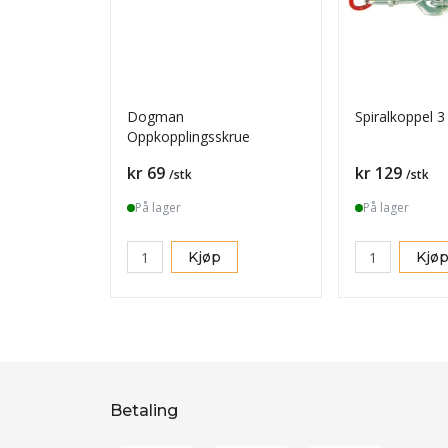
Dogman
Spiralkoppel 
Oppkopplingsskrue
Pris
Pris
kr 69
kr 129
/stk
/stk
På lager
På lager
Kjøp
Kjø
Betaling