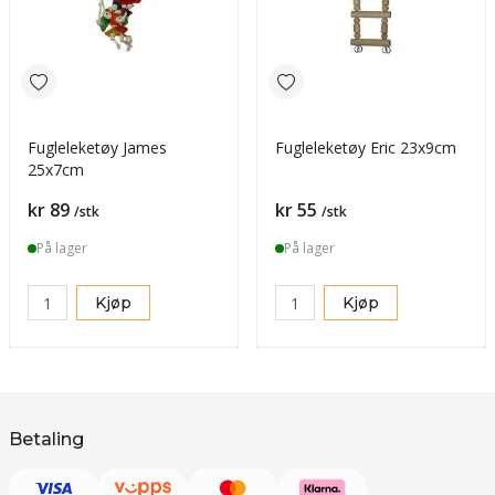
Fugleleketøy James
Fugleleketøy Eric 23x9cm
25x7cm
Pris
Pris
kr 89
kr 55
/stk
/stk
På lager
På lager
Kjøp
Kjøp
Betaling