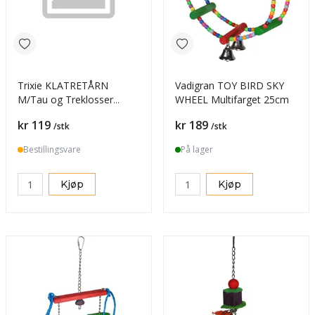
Trixie KLATRETÅRN
Vadigran TOY BIRD SKY
M/Tau og Treklosser
WHEEL Multifarget 25cm
34cm
Pris
Pris
kr 119
kr 189
/stk
/stk
Bestillingsvare
På lager
Kjøp
Kjøp