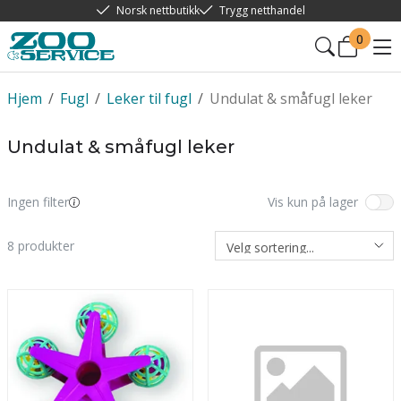
Norsk nettbutikk
Trygg netthandel
0
Hjem
/
Fugl
/
Leker til fugl
/
Undulat & småfugl leker
Undulat & småfugl leker
Ingen filter
Vis kun på lager
8
produkter