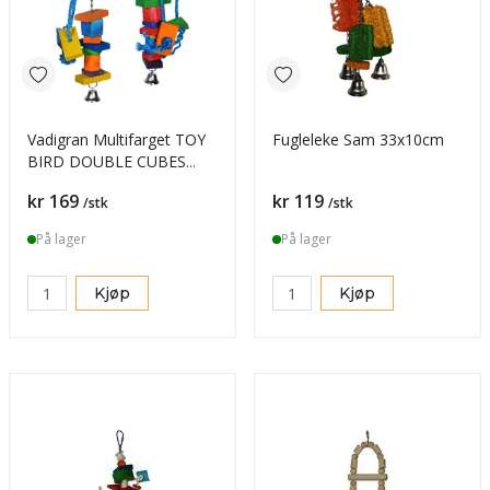
Vadigran Multifarget TOY
Fugleleke Sam 33x10cm
BIRD DOUBLE CUBES
40cm
Pris
Pris
kr 169
kr 119
/stk
/stk
På lager
På lager
Kjøp
Kjøp