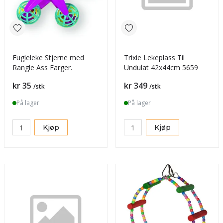
Fugleleke Stjerne med
Trixie Lekeplass Til
Rangle Ass Farger.
Undulat 42x44cm 5659
Pris
Pris
kr 35
kr 349
/stk
/stk
På lager
På lager
Kjøp
Kjøp