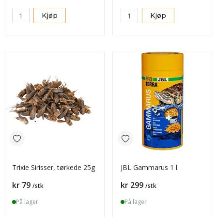
Kjøp
Kjøp
Trixie Sirisser, tørkede 25g
JBL Gammarus 1 l.
Pris
Pris
kr 79
kr 299
/stk
/stk
På lager
På lager