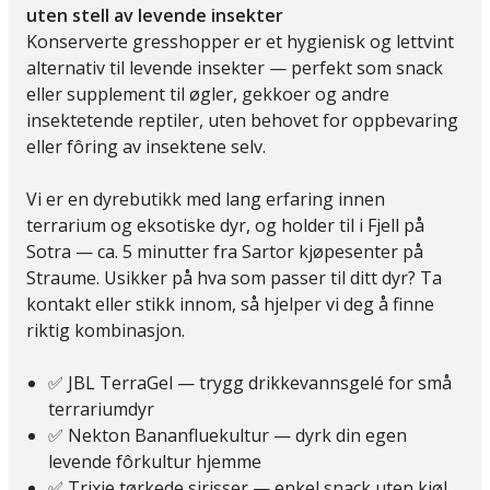
uten stell av levende insekter
Konserverte gresshopper er et hygienisk og lettvint
alternativ til levende insekter — perfekt som snack
eller supplement til øgler, gekkoer og andre
insektetende reptiler, uten behovet for oppbevaring
eller fôring av insektene selv.
Vi er en dyrebutikk med lang erfaring innen
terrarium og eksotiske dyr, og holder til i Fjell på
Sotra — ca. 5 minutter fra Sartor kjøpesenter på
Straume. Usikker på hva som passer til ditt dyr? Ta
kontakt eller stikk innom, så hjelper vi deg å finne
riktig kombinasjon.
✅ JBL TerraGel — trygg drikkevannsgelé for små
terrariumdyr
✅ Nekton Bananfluekultur — dyrk din egen
levende fôrkultur hjemme
✅ Trixie tørkede sirisser — enkel snack uten kjøl