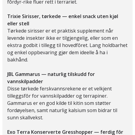
fôrdyr-rike fluer rett i terrariet.
Trixie Sirisser, tørkede — enkel snack uten kjøl
eller stell
Tørkede sirisser er et praktisk supplement når
levende insekter ikke er tilgjengelig, eller som en
ekstra godbit i tillegg til hovedfôret. Lang holdbarhet
og enkel oppbevaring gjør dem ideelle å ha i
bakhånd.
JBL Gammarus — naturlig tilskudd for
vannskilpadder
Disse tørkede ferskvannsrekene er et velkjent
tilleggsfôr for vannskilpadder og terrapiner.
Gammarus er en god kilde til kitin som støtter
fordøyelsen, samt naturlig kalsium som bidrar til
sunn skallvekst.
Exo Terra Konserverte Gresshopper — ferdig fôr