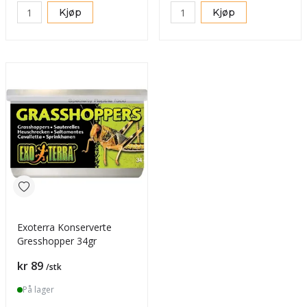
Kjøp
Kjøp
Exoterra Konserverte
Gresshopper 34gr
Pris
kr 89
/stk
På lager