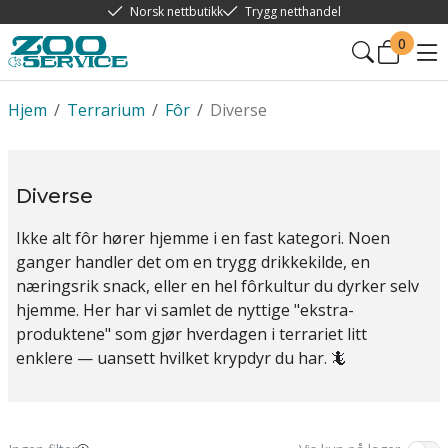
Norsk nettbutikk
Trygg netthandel
0
Hjem
/
Terrarium
/
Fôr
/
Diverse
Diverse
Ikke alt fôr hører hjemme i en fast kategori. Noen
ganger handler det om en trygg drikkekilde, en
næringsrik snack, eller en hel fôrkultur du dyrker selv
hjemme. Her har vi samlet de nyttige "ekstra-
produktene" som gjør hverdagen i terrariet litt
enklere — uansett hvilket krypdyr du har. 🦎