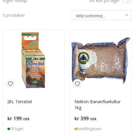
Ingen filter
Vis kun på lager
5
produkter
JBL TerraGel
Nekton Bananfluekultur
1kg
Pris
Pris
kr 199
kr 399
/stk
/stk
På lager
Bestillingsvare