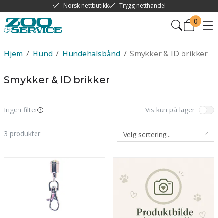
Norsk nettbutikk
Trygg netthandel
0
Hjem
/
Hund
/
Hundehalsbånd
/
Smykker & ID brikker
Smykker & ID brikker
Ingen filter
Vis kun på lager
3
produkter