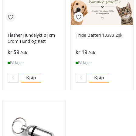
Flasher Hundelykt ø1cm
Trixie Batteri 13383 2pk
Crom Hund og Katt
Pris
Pris
kr 59
kr 19
/stk
/stk
På lager
På lager
Kjøp
Kjøp