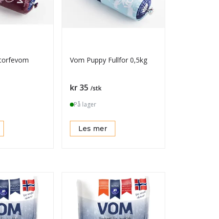
torfevom
Vom Puppy Fullfor 0,5kg
Pris
kr 35
/stk
På lager
Les mer