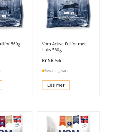
ullfor 560g
Vom Active Fullfor med
Laks 560g
Pris
kr 58
/stk
e
Bestillingsvare
Les mer