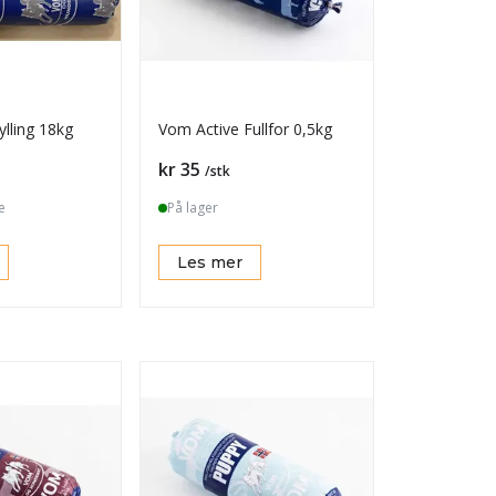
lling 18kg
Vom Active Fullfor 0,5kg
Pris
kr 35
/stk
e
På lager
Les mer