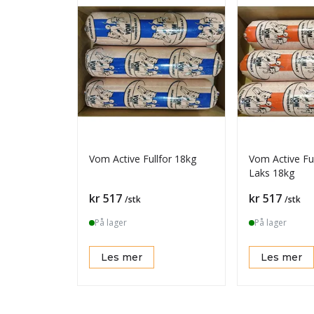
Vom Active Fullfor 18kg
Vom Active Fu
Laks 18kg
Pris
Pris
kr 517
kr 517
/stk
/stk
På lager
På lager
Les mer
Les mer