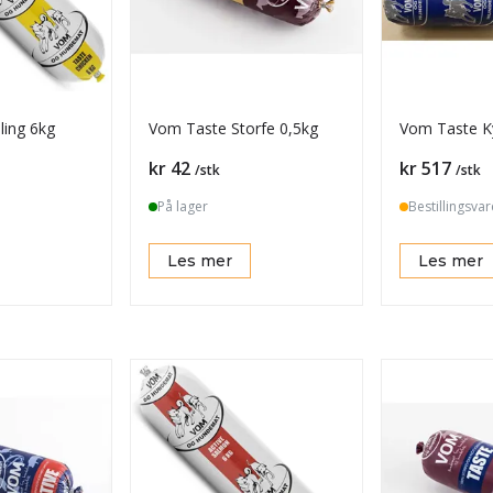
ling 6kg
Vom Taste Storfe 0,5kg
Vom Taste Ky
Pris
Pris
kr 42
kr 517
/stk
/stk
På lager
Bestillingsvar
Les mer
Les mer