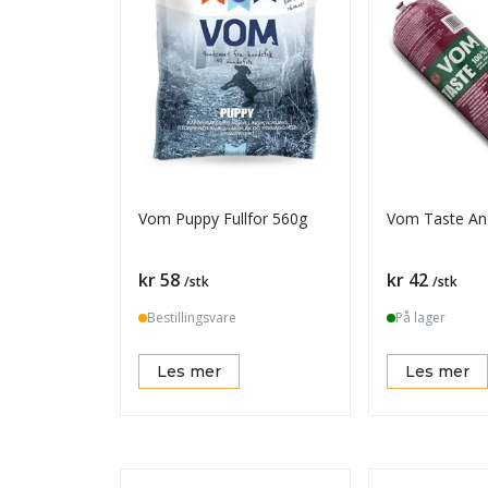
Vom Puppy Fullfor 560g
Vom Taste An
Pris
Pris
kr 58
kr 42
/stk
/stk
Bestillingsvare
På lager
Les mer
Les mer