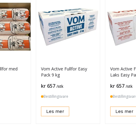
llfor med
Vom Active Fullfor Easy
Vom Active F
Pack 9 kg
Laks Easy Pa
Pris
Pris
kr 657
kr 657
/stk
/stk
Bestillingsvare
Bestillingsvar
Les mer
Les mer