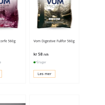
torfe 560g
Vom Digestive Fullfor 560g
Pris
kr 58
/stk
e
På lager
Les mer