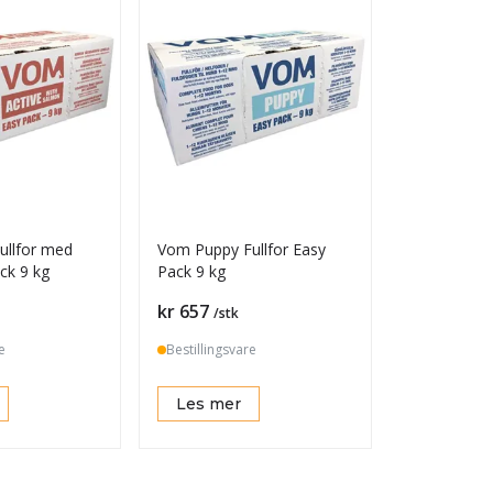
ullfor med
Vom Puppy Fullfor Easy
ck 9 kg
Pack 9 kg
Pris
kr 657
/stk
e
Bestillingsvare
Les mer