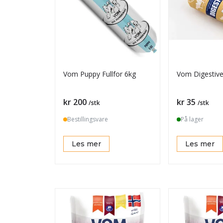
Vom Puppy Fullfor 6kg
Vom Digestive 
Pris
Pris
kr 200
kr 35
/stk
/stk
Bestillingsvare
På lager
Les mer
Les mer