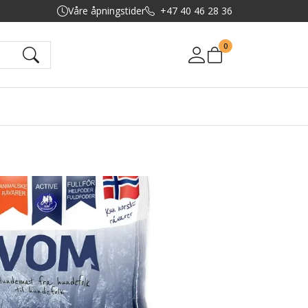
Våre åpningstider
+47 40 46 28 36
0
Mine sider