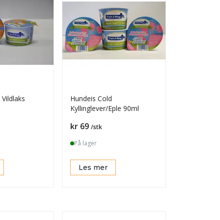
Vildlaks
Hundeis Cold
Kyllinglever/Eple 90ml
Pris
kr 69
/stk
På lager
Les mer