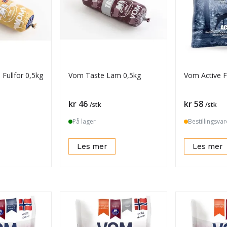
Fullfor 0,5kg
Vom Taste Lam 0,5kg
Vom Active F
Pris
Pris
kr 46
kr 58
/stk
/stk
På lager
Bestillingsvar
Les mer
Les mer