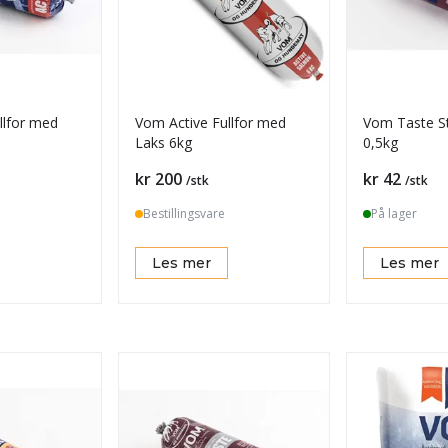
llfor med
Vom Active Fullfor med
Vom Taste S
Laks 6kg
0,5kg
Pris
Pris
kr 200
kr 42
/stk
/stk
Bestillingsvare
På lager
Les mer
Les mer