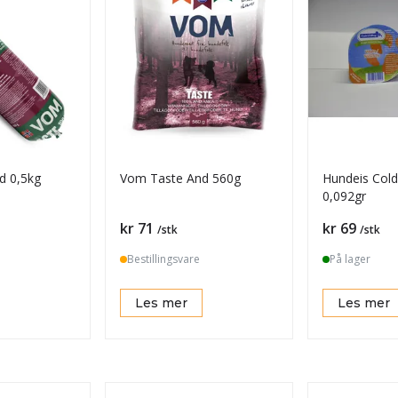
d 0,5kg
Vom Taste And 560g
Hundeis Cold 
0,092gr
Pris
Pris
kr 71
kr 69
/stk
/stk
Bestillingsvare
På lager
Les mer
Les mer