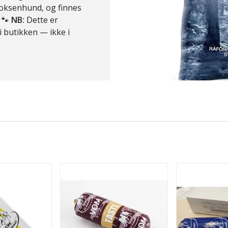
v voksenhund, og finnes
. 🐾
NB:
Dette er
 butikken — ikke i