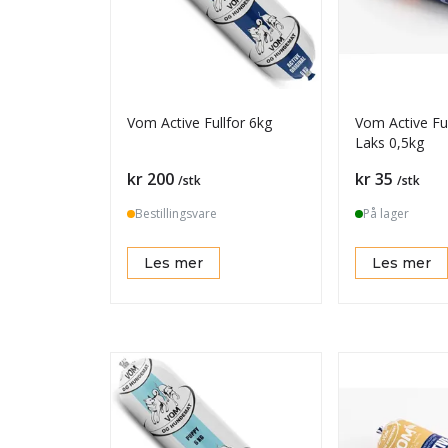
Vom Active Fullfor 6kg
Vom Active Fu
Laks 0,5kg
Pris
Pris
kr 200
kr 35
/stk
/stk
Bestillingsvare
På lager
Les mer
Les mer