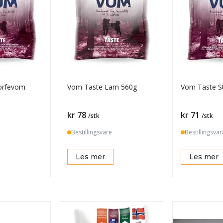
orfevom
Vom Taste Lam 560g
Vom Taste S
Pris
Pris
kr 78
kr 71
/stk
/stk
Bestillingsvare
Bestillingsvar
Les mer
Les mer