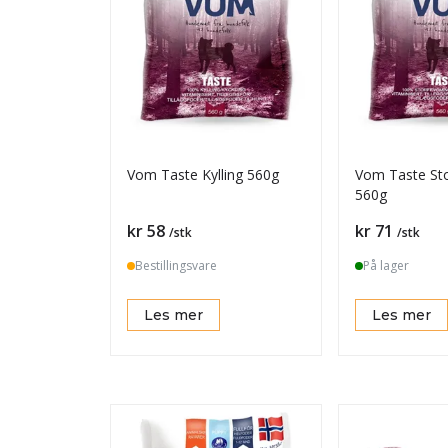
Vom Taste Kylling 560g
Vom Taste St
560g
Pris
Pris
kr 58
kr 71
/stk
/stk
Bestillingsvare
På lager
Les mer
Les mer