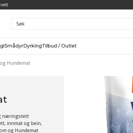
 nett
gl
Smådyr
Dyrking
Tilbud / Outlet
og Hundemat
at
g næringstett
øtt, innmat og bein,
. Vom og Hundemat