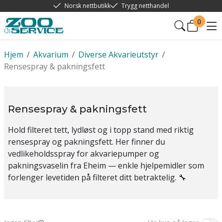
Norsk nettbutikk
Trygg netthandel
0
Hjem
/
Akvarium
/
Diverse Akvarieutstyr
/
Rensespray & pakningsfett
Rensespray & pakningsfett
Hold filteret tett, lydløst og i topp stand med riktig
rensespray og pakningsfett. Her finner du
vedlikeholdsspray for akvariepumper og
pakningsvaselin fra Eheim — enkle hjelpemidler som
forlenger levetiden på filteret ditt betraktelig. 🔧