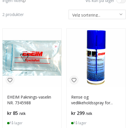
Ingen filter
Vis kun på lager
2
produkter
EHEIM Paknings-vaselin
Rense og
NR. 7345988
vedlikeholdsspray for
akvariepumper
Pris
Pris
kr 85
kr 299
/stk
/stk
På lager
På lager