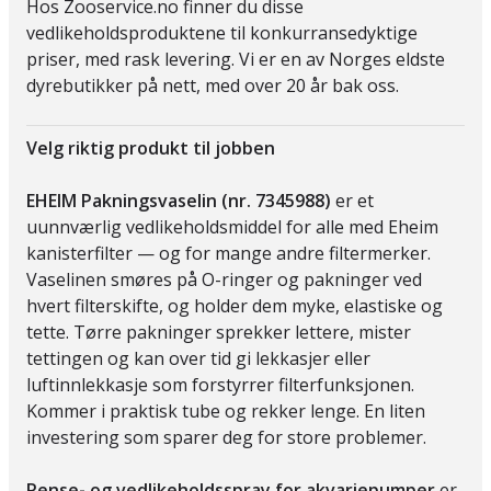
Hos Zooservice.no finner du disse
vedlikeholdsproduktene til konkurransedyktige
priser, med rask levering. Vi er en av Norges eldste
dyrebutikker på nett, med over 20 år bak oss.
Velg riktig produkt til jobben
EHEIM Pakningsvaselin (nr. 7345988)
er et
uunnværlig vedlikeholdsmiddel for alle med Eheim
kanisterfilter — og for mange andre filtermerker.
Vaselinen smøres på O-ringer og pakninger ved
hvert filterskifte, og holder dem myke, elastiske og
tette. Tørre pakninger sprekker lettere, mister
tettingen og kan over tid gi lekkasjer eller
luftinnlekkasje som forstyrrer filterfunksjonen.
Kommer i praktisk tube og rekker lenge. En liten
investering som sparer deg for store problemer.
Rense- og vedlikeholdsspray for akvariepumper
er