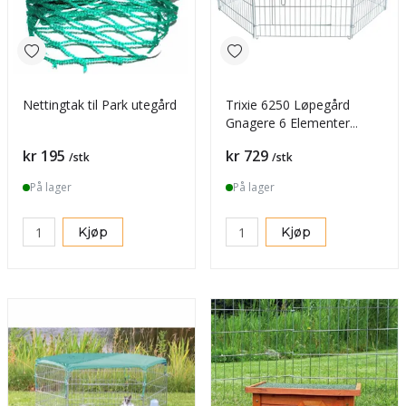
Nettingtak til Park utegård
Trixie 6250 Løpegård
Gnagere 6 Elementer
60x63cm
Pris
Pris
kr 195
kr 729
/stk
/stk
På lager
På lager
Kjøp
Kjøp