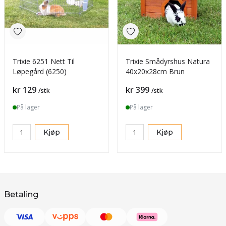
Trixie 6251 Nett Til
Trixie Smådyrshus Natura
Løpegård (6250)
40x20x28cm Brun
Pris
Pris
kr 129
kr 399
/stk
/stk
På lager
På lager
Kjøp
Kjøp
Betaling