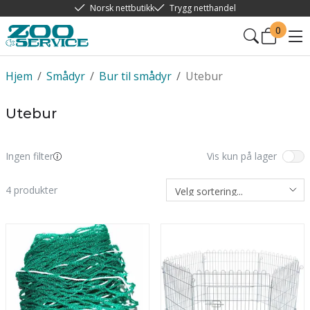
Norsk nettbutikk
Trygg netthandel
0
Hjem
/
Smådyr
/
Bur til smådyr
/
Utebur
Utebur
Ingen filter
Vis kun på lager
4
produkter