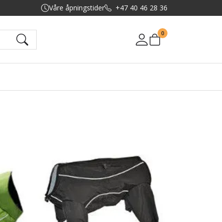
Våre åpningstider
+47 40 46 28 36
0
Mine sider