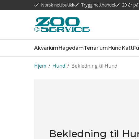
Norsk nettbutikk
Trygg netthandel
20 år på
Akvarium
Hagedam
Terrarium
Hund
Katt
Fu
Hjem
/
Hund
/
Bekledning til Hund
Bekledning til H