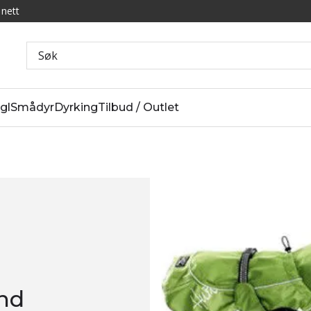
 nett
gl
Smådyr
Dyrking
Tilbud / Outlet
und