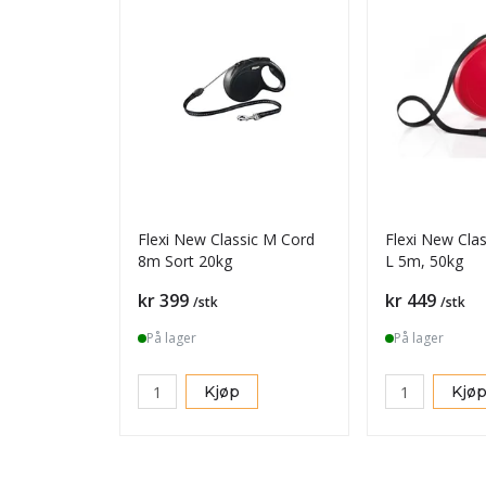
Flexi New Classic M Cord
Flexi New Cla
8m Sort 20kg
L 5m, 50kg
Pris
Pris
kr 399
kr 449
/stk
/stk
På lager
På lager
Kjøp
Kjø