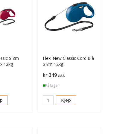
assic S 8m
Flexi New Classic Cord Blå
x 12kg
S 8m 12kg
Pris
kr 349
/stk
På lager
øp
Kjøp