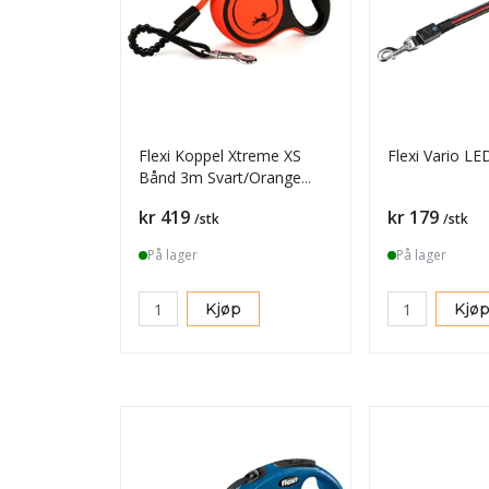
Flexi Koppel Xtreme XS
Flexi Vario LE
Bånd 3m Svart/Orange
Max15kg
Pris
Pris
kr 419
kr 179
/stk
/stk
På lager
På lager
Kjøp
Kjø