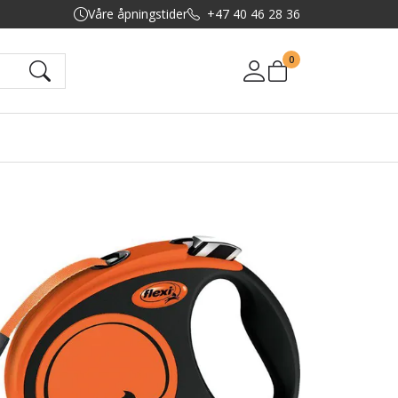
Våre åpningstider
+47 40 46 28 36
0
Mine sider