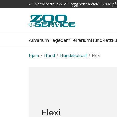
Norsk nettbutikk
Trygg netthandel
20 år på
Akvarium
Hagedam
Terrarium
Hund
Katt
Fu
Hjem
/
Hund
/
Hundekobbel
/
Flexi
Flexi