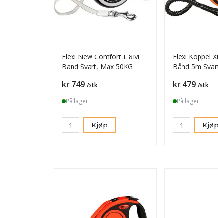
Flexi New Comfort L 8M
Flexi Koppel 
Band Svart, Max 50KG
Bånd 5m Svar
Max20kg
Pris
Pris
kr 749
kr 479
/stk
/stk
På lager
På lager
Kjøp
Kjø