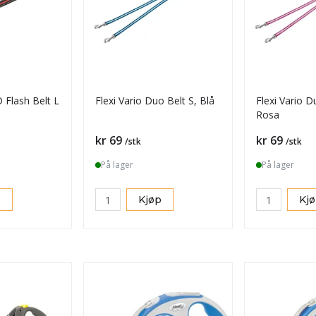
D Flash Belt L
Flexi Vario Duo Belt S, Blå
Flexi Vario D
Rosa
Pris
Pris
kr 69
kr 69
/stk
/stk
På lager
På lager
p
Kjøp
Kj