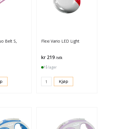
uo Belt S,
Flexi Vario LED Light
Pris
kr 219
/stk
På lager
øp
Kjøp