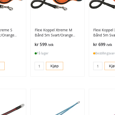
Xtreme S
Flexi Koppel Xtreme M
Flexi Koppel
t/Orange
Bånd 5m Svart/Orange
Bånd 5m Sva
Max35kg
Max65kg
Pris
Pris
kr 599
kr 699
/stk
/stk
På lager
Bestillingsvar
p
Kjøp
Kj