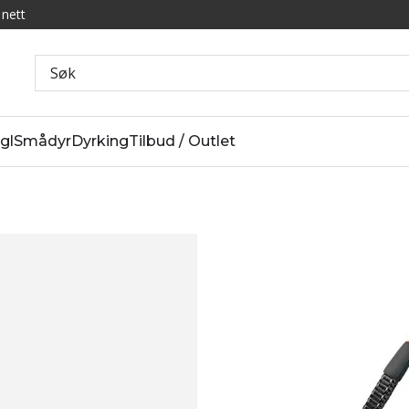
 nett
gl
Smådyr
Dyrking
Tilbud / Outlet