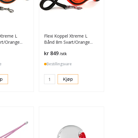
 Xtreme L
Flexi Koppel Xtreme L
rt/Orange
Bånd 8m Svart/Orange
Max55kg
Pris
kr 849
/stk
e
Bestillingsvare
øp
Kjøp