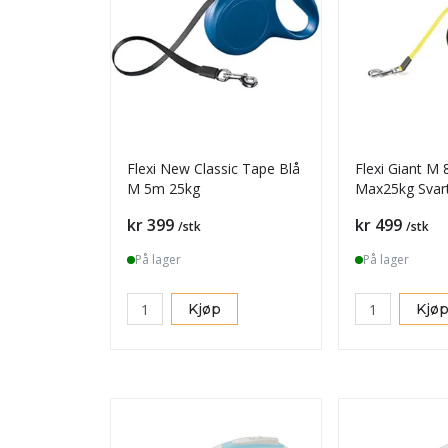
Flexi New Classic Tape Blå
Flexi Giant M
M 5m 25kg
Max25kg Svar
Pris
Pris
kr 399
kr 499
/stk
/stk
På lager
På lager
Kjøp
Kjø