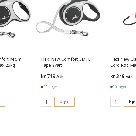
mfort M 5m
Flexi New Comfort 5M, L
Flexi New Cl
ax 25kg
Tape Svart
Cord Rød Ma
Pris
Pris
kr 719
kr 349
/stk
/stk
På lager
På lager
p
Kjøp
Kj