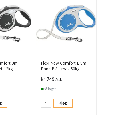
omfort 3m
Flexi New Comfort L 8m
rt 12kg
Bånd Blå - max 50kg
Pris
kr 749
/stk
På lager
øp
Kjøp