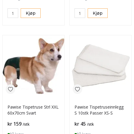
Kjøp
Kjøp
Pawise Tispetruse Strl XXL
Pawise Tispetruseinnlegg
60x70cm Svart
S 10stk Passer XS-S
Pris
Pris
kr 159
kr 45
/stk
/stk