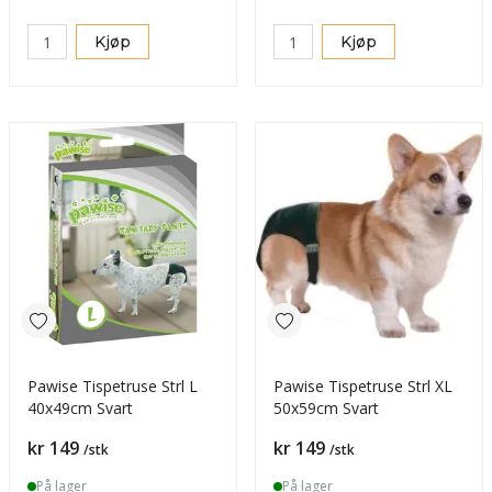
Kjøp
Kjøp
Pawise Tispetruse Strl L
Pawise Tispetruse Strl XL
40x49cm Svart
50x59cm Svart
Pris
Pris
kr 149
kr 149
/stk
/stk
På lager
På lager