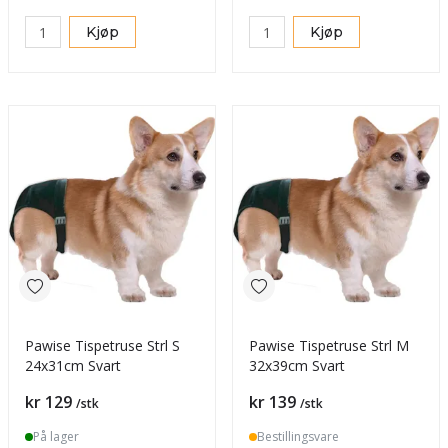
Kjøp
Kjøp
Pawise Tispetruse Strl S
Pawise Tispetruse Strl M
24x31cm Svart
32x39cm Svart
Pris
Pris
kr 129
kr 139
/stk
/stk
På lager
Bestillingsvare