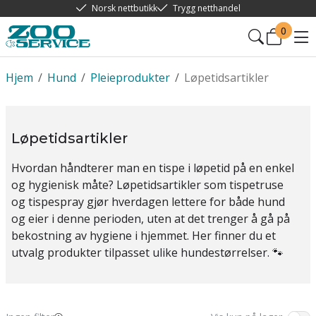
Norsk nettbutikk
Trygg netthandel
0
Hjem
/
Hund
/
Pleieprodukter
/
Løpetidsartikler
Løpetidsartikler
Hvordan håndterer man en tispe i løpetid på en enkel
og hygienisk måte? Løpetidsartikler som tispetruse
og tispespray gjør hverdagen lettere for både hund
og eier i denne perioden, uten at det trenger å gå på
bekostning av hygiene i hjemmet. Her finner du et
utvalg produkter tilpasset ulike hundestørrelser. 🐾