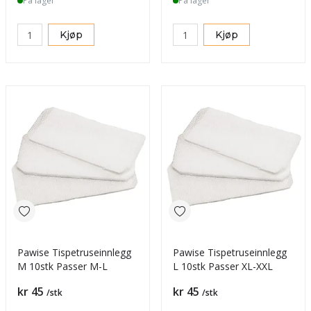
På lager
På lager
Kjøp
Kjøp
Pawise Tispetruseinnlegg
Pawise Tispetruseinnlegg
M 10stk Passer M-L
L 10stk Passer XL-XXL
Pris
Pris
kr 45
kr 45
/stk
/stk