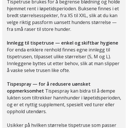
Tispetruse brukes for å begrense blødning og holde
hjemmet rent i løpetidsperioden. Buksene finnes i et
bredt størrelsesspekter, fra XS til XXL, slik at du kan
velge riktig passform uansett hundens størrelse —
fra små raser til store hunder.
Innlegg til tispetruse — enkel og skiftbar hygiene
For enda enklere renhold finnes egne innlegg til
tispetrusen, tilpasset ulike størrelser (S, M og L).
Innleggene byttes ut etter behov, slik at man slipper
å vaske selve trusen like ofte.
Tispespray — for å redusere uønsket
oppmerksomhet
Tispespray kan bidra til å dempe
lukten som tiltrekker hannhunder i løpetidsperioden,
og er et nyttig supplement, spesielt ved turer eller
opphold utendørs.
Usikker på hvilken størrelse tispetruse som passer