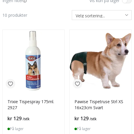
Ingen filter
Vis kun på lager
10
produkter
Trixie Tispespray 175ml.
Pawise Tispetruse Strl XS
2927
16x23cm Svart
Pris
Pris
kr 129
kr 129
/stk
/stk
På lager
På lager