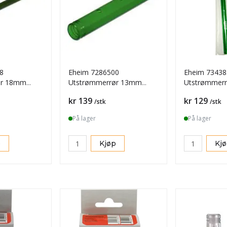
8
Eheim 7286500
Eheim 73438
ør 18mm
Utstrømmerrør 13mm
Utstrømmerrør
m nr. 7277608
12/16mm nr. 7286500
7343858
Pris
Pris
kr 139
kr 129
/stk
/stk
På lager
På lager
p
Kjøp
Kj