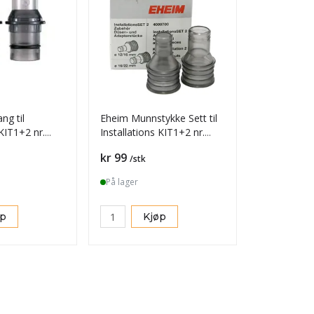
ng til
Eheim Munnstykke Sett til
IT1+2 nr.
Installations KIT1+2 nr.
4009700
Pris
kr 99
/stk
På lager
øp
Kjøp