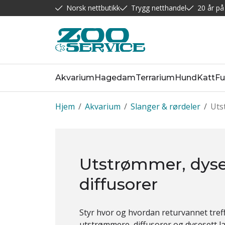
Norsk nettbutikk
Trygg netthandel
20 år på
Akvarium
Hagedam
Terrarium
Hund
Katt
Fu
Hjem
/
Akvarium
/
Slanger & rørdeler
/
Uts
Utstrømmer, dyse
diffusorer
Styr hvor
og hvordan
returvannet tref
utstrømmere, diffusorer og
dysesett l