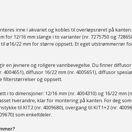
eres inne i akvariet og kobles til overløpsrøret på kanten.
mm for 12/16 mm slange i to varianter (nr. 7275750 og 72865
 til ø16/22 mm for større oppsett. Et eget utstrømmerrør fo
ir en jevnere og roligere vannbevegelse. Du finner diffusor
. 4004651), diffusor 16/22 mm (nr. 4005651), diffusor spesia
 filterstørrelser og oppsett.
ett i to dimensjoner: 12/16 mm (nr. 4004310) og 16/22 mm (n
sset hverandre, klar for montering på kanten. For deg som a
nstykke til KIT2 (nr. 4009680), overgang til KIT1+2 (nr. 4009
4009670) som enkeltdeler.
rømmer?