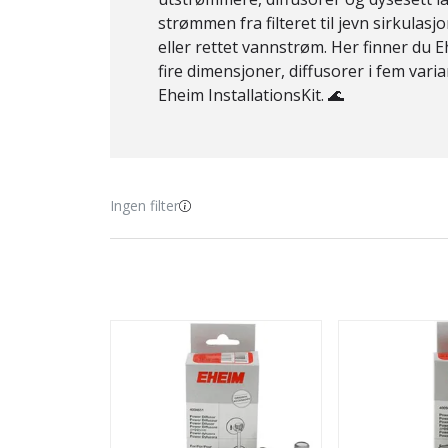
strømmen fra
filteret til jevn
sirkulasjo
eller rettet
vannstrøm. Her finner du
E
fire
dimensjoner, diffusorer i
fem vari
Eheim
InstallationsKit. 🌊
Ingen filter