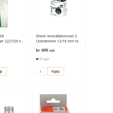
58
Eheim Innstallationsset 2
 2227/29 nr.
Utstrømmer 12/16 mm nr.
4004310
Pris
kr 499
/stk
På lager
øp
Kjøp