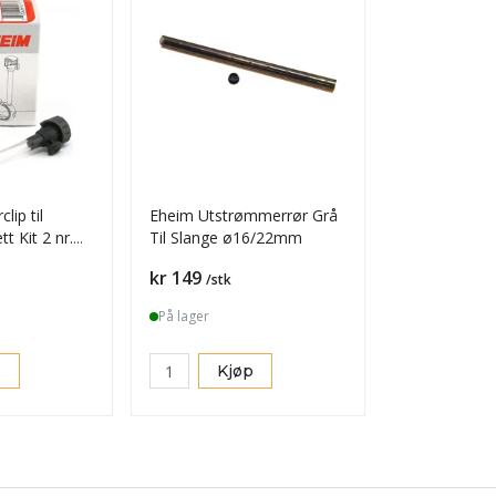
lip til
Eheim Utstrømmerrør Grå
tt Kit 2 nr.
Til Slange ø16/22mm
Pris
kr 149
/stk
På lager
p
Kjøp