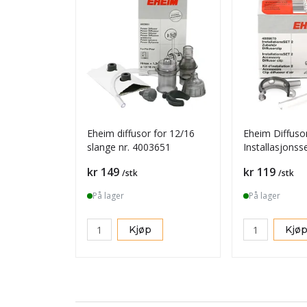
Eheim diffusor for 12/16
Eheim Diffusorc
slange nr. 4003651
Installasjonsse
4009670
Pris
Pris
kr 149
kr 119
/stk
/stk
På lager
På lager
Kjøp
Kjø