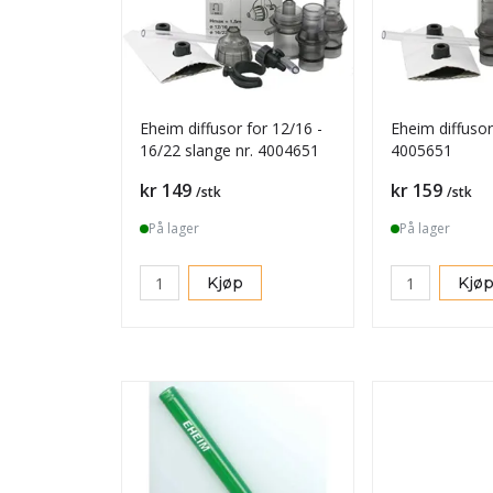
Eheim diffusor for 12/16 -
Eheim diffusor 1
16/22 slange nr. 4004651
4005651
Pris
Pris
kr 149
kr 159
/stk
/stk
På lager
På lager
Kjøp
Kjø