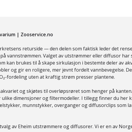
kvarium | Zooservice.no
erkretsens returside — den delen som faktisk leder det rense
å vannstrømmen. Valget av utstrømmer eller diffusor har s
 kan brukes til å skape sirkulasjon i bestemte deler av akv
ler og gir en roligere, mer jevnt fordelt vannbevegelse. Det 
-fordeling uten at kraftig strøm presser plantene.
variet og skjøtes til overløpsrøret som henger på kanten. Di
ulike dimensjoner og filtermodeller. I tillegg finner du her 
kelstykker, munnstykker, overganger og diffusorclips som lar
tvalg av Eheim utstrømmere og diffusorer. Vi er en av Norg