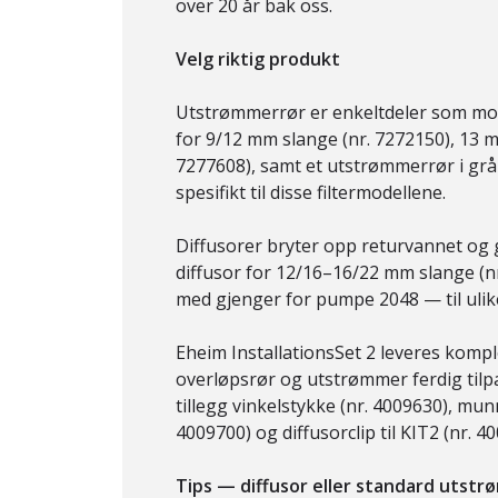
over 20 år bak oss.
Velg riktig produkt
Utstrømmerrør er enkeltdeler som mont
for 9/12 mm slange (nr. 7272150), 13 
7277608), samt et utstrømmerrør i grå
spesifikt til disse filtermodellene.
Diffusorer bryter opp returvannet og g
diffusor for 12/16–16/22 mm slange (nr
med gjenger for pumpe 2048 — til ulike
Eheim InstallationsSet 2 leveres kompl
overløpsrør og utstrømmer ferdig tilpa
tillegg vinkelstykke (nr. 4009630), mun
4009700) og diffusorclip til KIT2 (nr. 
Tips — diffusor eller standard utst