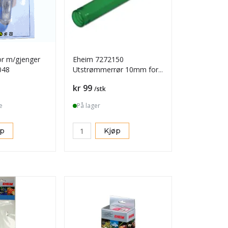
or m/gjenger
Eheim 7272150
048
Utstrømmerrør 10mm for
9/12mm nr. 7272150
Pris
kr 99
/stk
e
På lager
øp
Kjøp