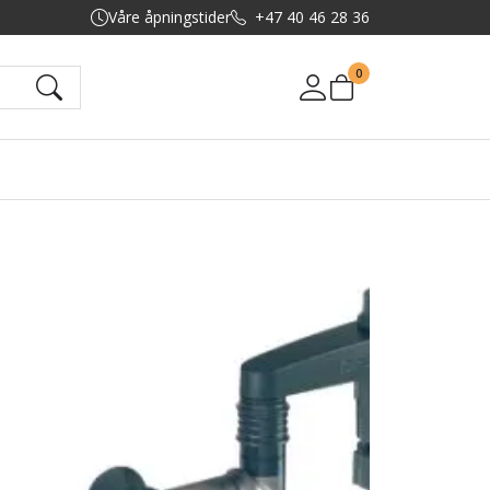
Våre åpningstider
+47 40 46 28 36
0
Mine sider