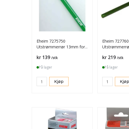
Eheim 7275750
Eheim 727760
Utstrømmerrør 13mm for
Utstrømmerr
12/16mm nr. 7275750
16/22m
Pris
Pris
kr 139
kr 219
/stk
/stk
På lager
På lager
Kjøp
Kjø