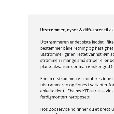
Utstrømmer, dyser & diffusorer til a
Utstrømmeren er det siste leddet i filt
bestemmer både retning og hastighet p
utstrømmer gir en rettet vannstrøm som
strømmen i mange små striper eller bob
planteakvarium der man ønsker god CO₂
Eheim utstrømmerrør monteres inne i ak
utstrømmeren og finnes i varianter for 
enkeltdeler til Eheims KIT-serie — vin
ferdigmontert røroppsett.
Hos Zooservice.no finner du et bredt u