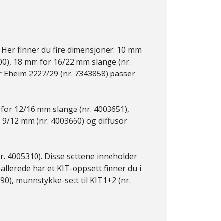
 Her finner du fire dimensjoner: 10 mm
00), 18 mm for 16/22 mm slange (nr.
r Eheim 2227/29 (nr. 7343858) passer
 for 12/16 mm slange (nr. 4003651),
l 9/12 mm (nr. 4003660) og diffusor
r. 4005310). Disse settene inneholder
llerede har et KIT-oppsett finner du i
690), munnstykke-sett til KIT1+2 (nr.