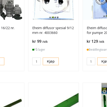
6/22 nr.
Eheim diffusor spesial 9/12
Eheim diffus
mm nr. 4003660
for pumpe 2
Pris
Pris
kr 99
kr 129
/stk
/stk
På lager
Bestillingsvar
p
Kjøp
Kj