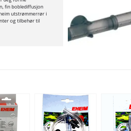
n, fin
boblediffusjon
heim utstrømmerrør
i
anter og
tilbehør til