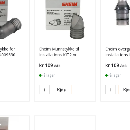
ykke for
Eheim Munnstykke til
Eheim overga
 4009630
Installations KIT2 nr.
Installations K
4009680
4009690
Pris
Pris
kr 109
kr 109
/stk
/stk
På lager
På lager
p
Kjøp
Kj