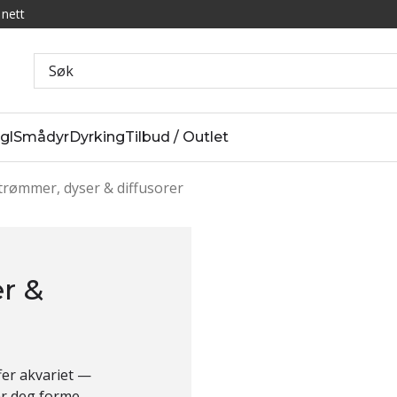
 nett
gl
Smådyr
Dyrking
Tilbud / Outlet
trømmer, dyser & diffusorer
r &
fer
akvariet —
ar deg
forme