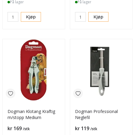
På lager
På lager
Kjøp
Kjøp
Dogman Klotang Kraftig
Dogman Professional
m/stopp Medium
Neglefil
Pris
Pris
kr 169
kr 119
/stk
/stk