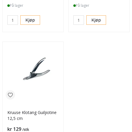
På lager
På lager
Kjøp
Kjøp
Kruuse Klotang Guiljiotine
12,5 cm
Pris
kr 129
/stk