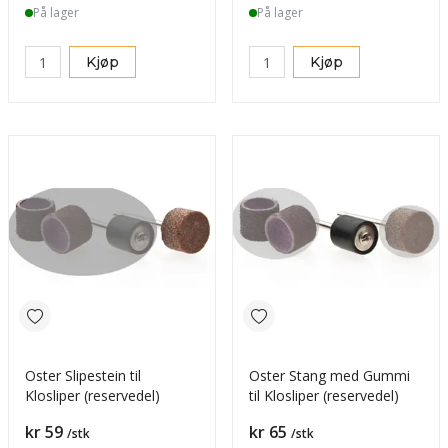
På lager
På lager
Kjøp
Kjøp
Oster Slipestein til
Oster Stang med Gummi
Klosliper (reservedel)
til Klosliper (reservedel)
Pris
Pris
kr 59
kr 65
/stk
/stk