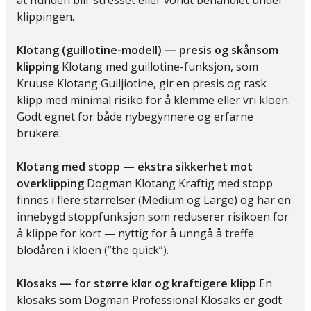
at hunden blir stresset eller vondt behandlet under
klippingen.
Klotang (guillotine-modell) — presis og skånsom
klipping
Klotang med guillotine-funksjon, som
Kruuse Klotang Guiljiotine, gir en presis og rask
klipp med minimal risiko for å klemme eller vri kloen.
Godt egnet for både nybegynnere og erfarne
brukere.
Klotang med stopp — ekstra sikkerhet mot
overklipping
Dogman Klotang Kraftig med stopp
finnes i flere størrelser (Medium og Large) og har en
innebygd stoppfunksjon som reduserer risikoen for
å klippe for kort — nyttig for å unngå å treffe
blodåren i kloen (”the quick”).
Klosaks — for større klør og kraftigere klipp
En
klosaks som Dogman Professional Klosaks er godt