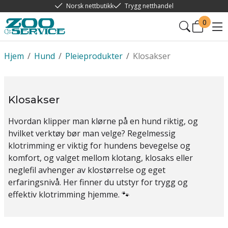
Norsk nettbutikk
Trygg netthandel
0
Hjem
/
Hund
/
Pleieprodukter
/
Klosakser
Klosakser
Hvordan klipper man klørne på en hund riktig, og
hvilket verktøy bør man velge? Regelmessig
klotrimming er viktig for hundens bevegelse og
komfort, og valget mellom klotang, klosaks eller
neglefil avhenger av klostørrelse og eget
erfaringsnivå. Her finner du utstyr for trygg og
effektiv klotrimming hjemme. 🐾