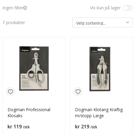
Ingen filter
Vis kun på lager
7
produkter
Dogman Professional
Dogman Klotang Kraftig
Klosaks
m/stopp Large
Pris
Pris
kr 119
kr 219
/stk
/stk