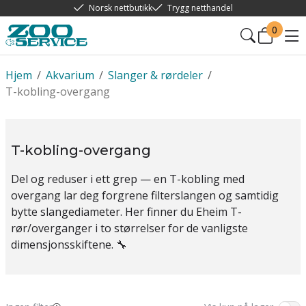
Norsk nettbutikk
Trygg netthandel
0
Hjem
/
Akvarium
/
Slanger & rørdeler
/
T-kobling-overgang
T-kobling-overgang
Del og reduser i ett grep — en T-kobling med
overgang lar deg forgrene filterslangen og samtidig
bytte slangediameter. Her finner du Eheim T-
rør/overganger i to størrelser for de vanligste
dimensjonsskiftene. 🔧