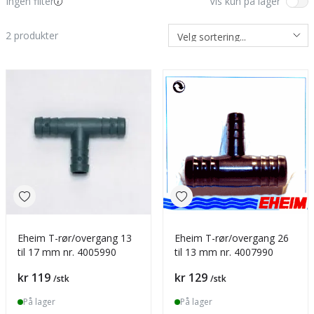
Ingen filter
Vis kun på lager
2
produkter
Eheim T-rør/overgang 13
Eheim T-rør/overgang 26
til 17 mm nr. 4005990
til 13 mm nr. 4007990
Pris
Pris
kr 119
kr 129
/stk
/stk
På lager
På lager