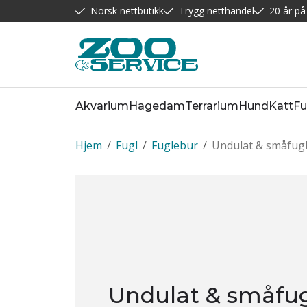
Norsk nettbutikk
Trygg netthandel
20 år på
Akvarium
Hagedam
Terrarium
Hund
Katt
Fu
Hjem
/
Fugl
/
Fuglebur
/
Undulat & småfugl
Undulat & småfug