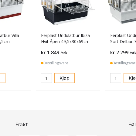
atbur Villa
Ferplast Undulatbur Ibiza
Ferplast Und
3,5cm
Hvit Åpen 49,5x30x69cm
Sort Delbar
Pris
Pris
kr 1 849
kr 2 299
/stk
/st
Bestillingsvare
Bestillingsvar
p
Kjøp
Kj
Frakt
Føl