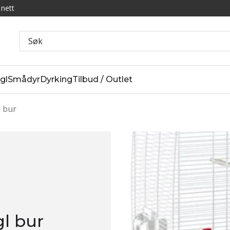
 nett
gl
Smådyr
Dyrking
Tilbud / Outlet
 bur
l bur