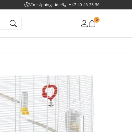
Våre åpningstider
+47 40 46 28 36
0
Mine sider