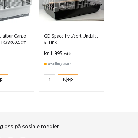
ulatbur Canto
GD Space hvit/sort Undulat
 71x38x60,5cm
& Fink
Pris
kr 1 995
k
/stk
e
Bestillingsvare
øp
Kjøp
g oss på sosiale medier