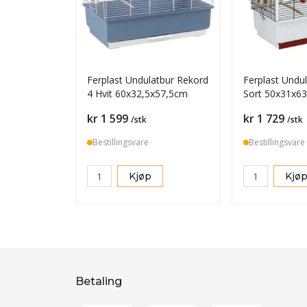
Ferplast Undulatbur Rekord
Ferplast Undul
4 Hvit 60x32,5x57,5cm
Sort 50x31x6
Pris
Pris
kr 1 599
kr 1 729
/stk
/stk
Bestillingsvare
Bestillingsvare
Kjøp
Kjø
Betaling