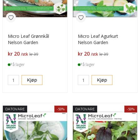
Micro Leaf Grønnkål
Micro Leaf Agurkurt
Nelson Garden
Nelson Garden
Pris
Pris
kr 20
kr 20
/stk
kr 39
/stk
kr 39
På lager
På lager
Kjøp
Kjøp
-50%
-50%
DATOVARE
DATOVARE