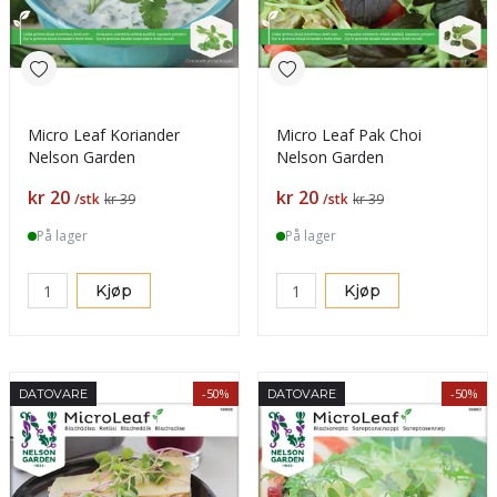
Micro Leaf Koriander
Micro Leaf Pak Choi
Nelson Garden
Nelson Garden
Pris
Pris
kr 20
kr 20
/stk
kr 39
/stk
kr 39
På lager
På lager
Kjøp
Kjøp
-50%
-50%
DATOVARE
DATOVARE