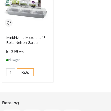
Minidrivhus Micro Leaf 3-
Boks Nelson Garden
Pris
kr 299
/stk
På lager
Kjøp
Betaling