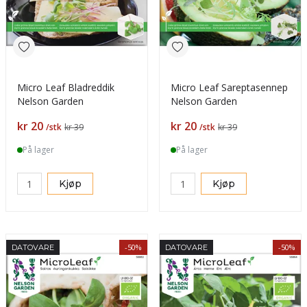
Micro Leaf Bladreddik
Micro Leaf Sareptasennep
Nelson Garden
Nelson Garden
Pris
Pris
kr 20
kr 20
/stk
kr 39
/stk
kr 39
På lager
På lager
Kjøp
Kjøp
-50%
-50%
DATOVARE
DATOVARE