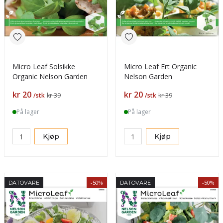
Micro Leaf Solsikke
Micro Leaf Ert Organic
Organic Nelson Garden
Nelson Garden
Pris
Pris
kr 20
kr 20
/stk
kr 39
/stk
kr 39
På lager
På lager
Kjøp
Kjøp
-50%
-50%
DATOVARE
DATOVARE