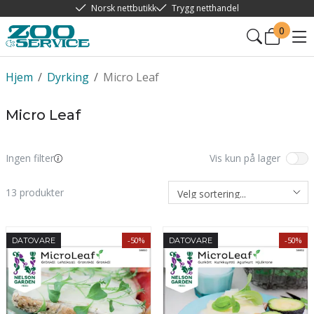
Norsk nettbutikk
Trygg netthandel
0
Hjem
/
Dyrking
/
Micro Leaf
Micro Leaf
Ingen filter
Vis kun på lager
13
produkter
-50%
-50%
DATOVARE
DATOVARE