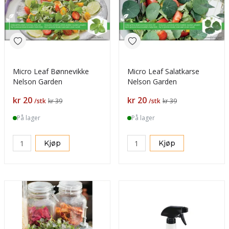
Micro Leaf Bønnevikke
Micro Leaf Salatkarse
Nelson Garden
Nelson Garden
Pris
Pris
kr 20
kr 20
/stk
kr 39
/stk
kr 39
På lager
På lager
Kjøp
Kjøp