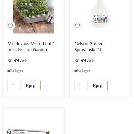
Minidrivhus Micro Leaf 1-
Nelson Garden
boks Nelson Garden
Sprayflaske 1l
Pris
Pris
kr 99
kr 99
/stk
/stk
På lager
På lager
Kjøp
Kjøp