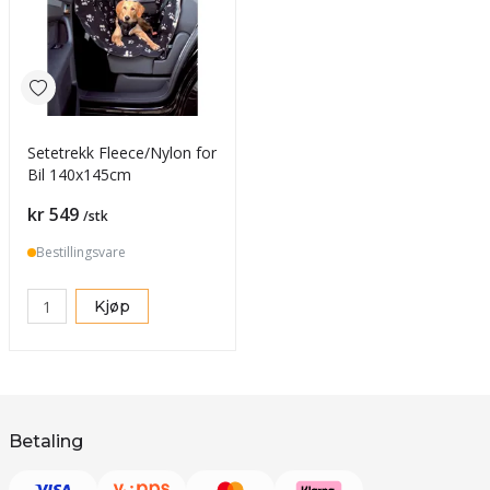
Setetrekk Fleece/Nylon for
Bil 140x145cm
Pris
kr 549
/stk
Bestillingsvare
Kjøp
Betaling