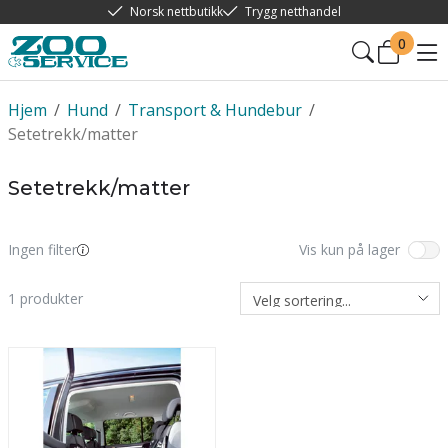
Norsk nettbutikk
Trygg netthandel
0
Hjem
/
Hund
/
Transport & Hundebur
/
Setetrekk/matter
Setetrekk/matter
Ingen filter
Vis kun på lager
1
produkter