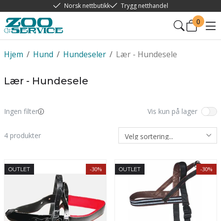
Norsk nettbutikk
Trygg netthandel
0
Hjem
/
Hund
/
Hundeseler
/
Lær - Hundesele
Lær - Hundesele
Ingen filter
Vis kun på lager
4
produkter
-30%
-30%
OUTLET
OUTLET