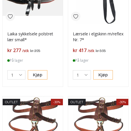
Laika sykkelsele polstret
Lærsele i elgskinn m/reflex
lær small*
Nr. 7*
Pris
Pris
kr 277
kr 417
/stk
kr 395
/stk
kr 595
På lager
På lager
Kjøp
Kjøp
-30%
-30%
OUTLET
OUTLET