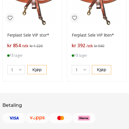
Ferplast Sele VIP stor*
Ferplast Sele VIP liten*
Pris
Pris
kr 854
kr 392
/stk
kr 1 220
/stk
kr 560
På lager
På lager
Kjøp
Kjøp
Betaling