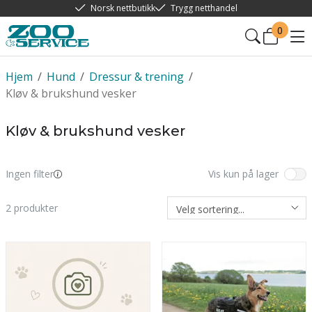
Norsk nettbutikk
Trygg netthandel
0
Hjem
/
Hund
/
Dressur & trening
/
Kløv & brukshund vesker
Kløv & brukshund vesker
Ingen filter
Vis kun på lager
2
produkter