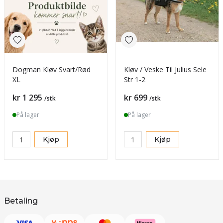
Dogman Kløv Svart/Rød
Kløv / Veske Til Julius Sele
XL
Str 1-2
Pris
Pris
kr 1 295
kr 699
/stk
/stk
På lager
På lager
Kjøp
Kjøp
Betaling