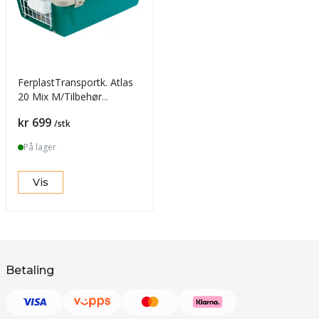
FerplastTransportk. Atlas
20 Mix M/Tilbehør
58x37x32cm
Pris
kr 699
/stk
På lager
Vis
Betaling