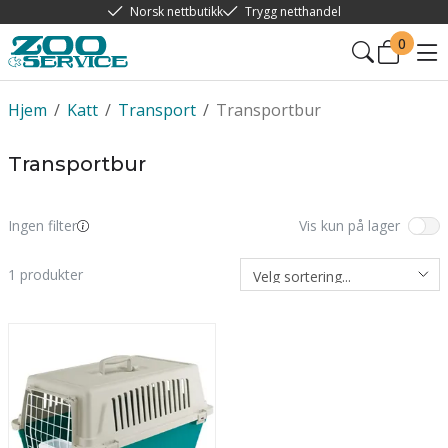
Norsk nettbutikk
Trygg netthandel
0
Hjem
/
Katt
/
Transport
/
Transportbur
Transportbur
Ingen filter
Vis kun på lager
1
produkter