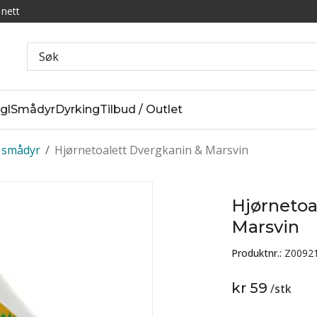
 nett
gl
Smådyr
Dyrking
Tilbud / Outlet
l smådyr
/
Hjørnetoalett Dvergkanin & Marsvin
Hjørnetoa
Marsvin
Produktnr.:
Z0092
kr 59
/
stk