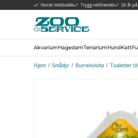
Norsk nettbutikk
Trygg netthandel
20 år på
Akvarium
Hagedam
Terrarium
Hund
Katt
Fu
Hjem
/
Smådyr
/
Burrekvisita
/
Toaletter ti