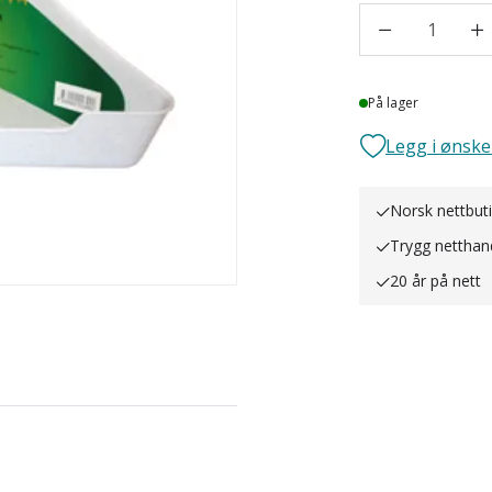
1
Lager
På lager
Legg i ønske
Norsk nettbut
Trygg netthan
20 år på nett