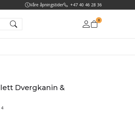
Våre åpningstider
+47 40 46 28 36
0
Mine sider
lett Dvergkanin &
14