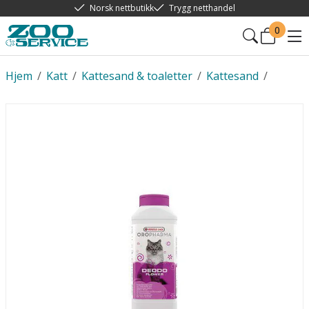
Norsk nettbutikk
Trygg netthandel
0
Hjem
/
Katt
/
Kattesand & toaletter
/
Kattesand
/