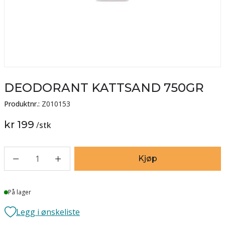
DEODORANT KATTSAND 750GR
Produktnr.:
Z010153
kr 199
/
stk
1
Kjøp
Lager
På lager
Legg i ønskeliste