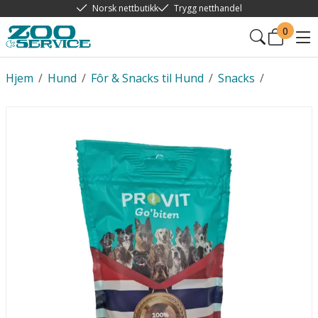
Norsk nettbutikk
Trygg netthandel
0
Hjem
/
Hund
/
Fôr & Snacks til Hund
/
Snacks
/