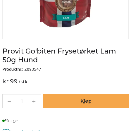
Provit Go'biten Frysetørket Lam
50g Hund
Produktnr.:
Z093547
kr 99
/
stk
1
Kjøp
Lager
På lager