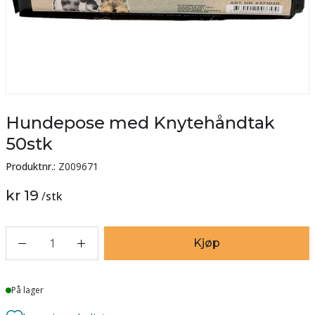
Hundepose med Knytehåndtak
50stk
Produktnr.:
Z009671
kr 19
/
stk
1
Kjøp
Lager
På lager