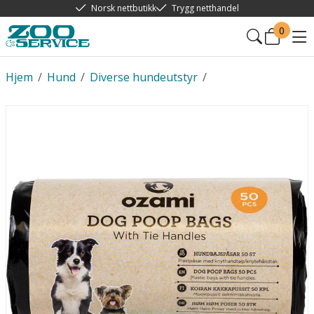
Norsk nettbutikk
Trygg netthandel
0
Hjem
/
Hund
/
Diverse hundeutstyr
/