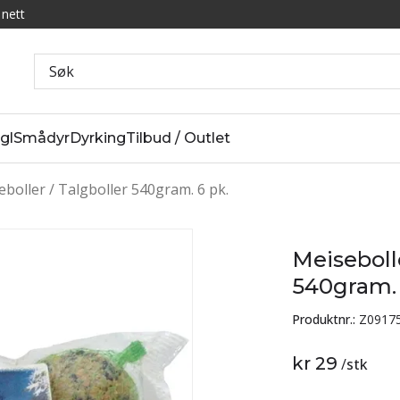
 nett
gl
Smådyr
Dyrking
Tilbud / Outlet
boller / Talgboller 540gram. 6 pk.
Meisebolle
540gram. 
Produktnr.:
Z0917
kr 29
/
stk