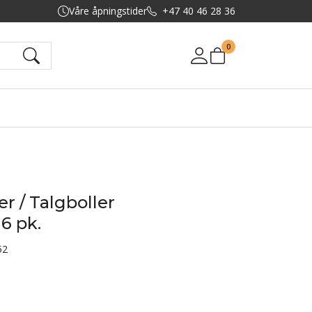
Våre åpningstider
+47 40 46 28 36
0
Mine sider
r / Talgboller
6 pk.
52