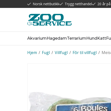
Norsk nettbutikk
Trygg netthandel
20 år på
Akvarium
Hagedam
Terrarium
Hund
Katt
Fu
Hjem
/
Fugl
/
Villfugl
/
Fôr til villfugl
/
Meise