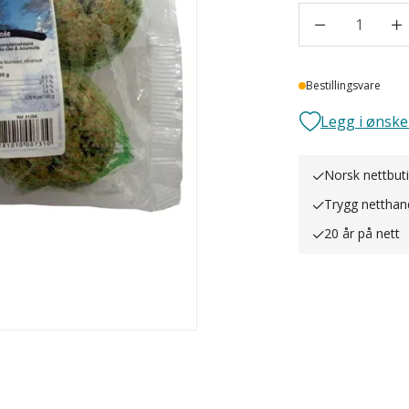
1
Lager
Bestillingsvare
Legg i ønske
Norsk nettbut
Trygg netthan
20 år på nett