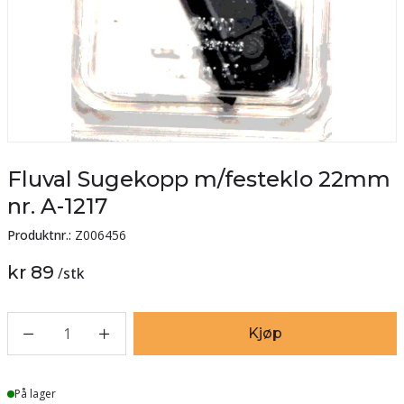
Fluval Sugekopp m/festeklo 22mm
nr. A-1217
Produktnr.:
Z006456
kr 89
/
stk
1
Kjøp
Lager
På lager