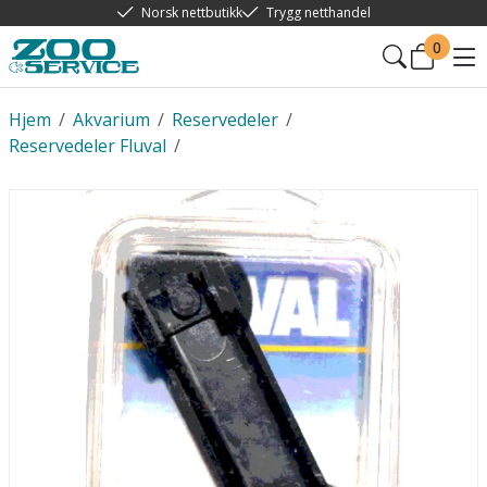
Norsk nettbutikk
Trygg netthandel
0
Hjem
/
Akvarium
/
Reservedeler
/
Reservedeler Fluval
/