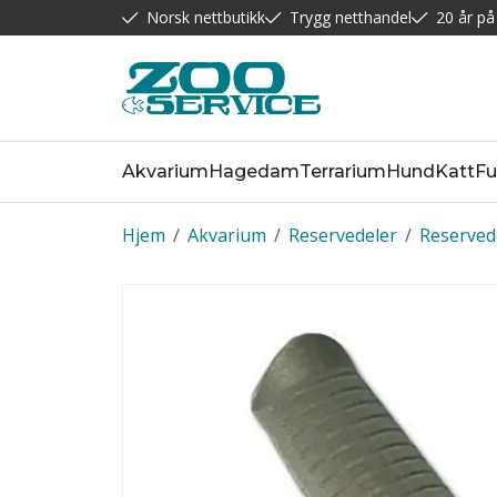
Norsk nettbutikk
Trygg netthandel
20 år på
Akvarium
Hagedam
Terrarium
Hund
Katt
Fu
Hjem
/
Akvarium
/
Reservedeler
/
Reserved