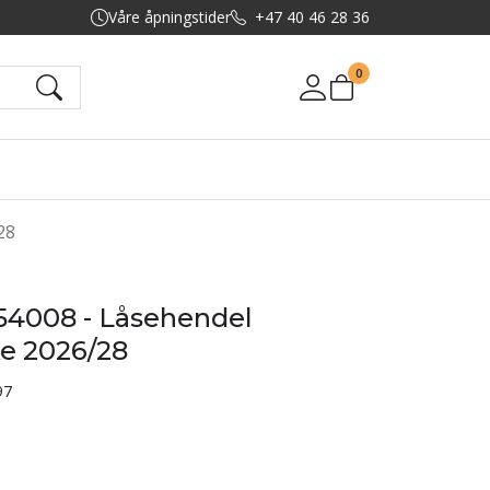
Våre åpningstider
+47 40 46 28 36
0
Mine sider
28
54008 - Låsehendel
e 2026/28
97