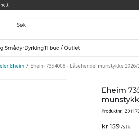
 nett
gl
Smådyr
Dyrking
Tilbud / Outlet
eler Eheim
/
Eheim 7354008 - Låsehendel munstykke 2026/
Eheim 73
munstykk
Produktnr.:
Z0117
kr 159
/
stk