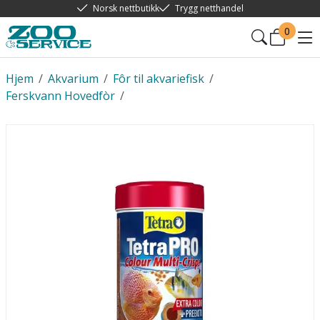
Norsk nettbutikk
Trygg netthandel
0
Hjem
/
Akvarium
/
Fôr til akvariefisk
/
Ferskvann Hovedfòr
/