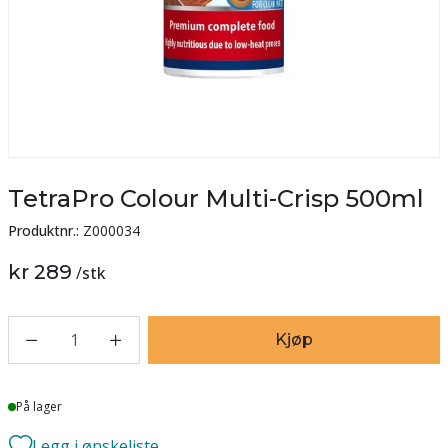
TetraPro Colour Multi-Crisp 500ml
Produktnr.:
Z000034
kr 289
/
stk
1
Kjøp
Lager
På lager
Legg i ønskeliste