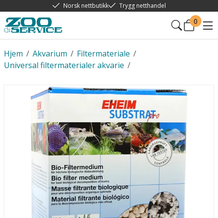
Norsk nettbutikk
Trygg netthandel
0
Hjem
/
Akvarium
/
Filtermateriale
/
Universal filtermaterialer akvarie
/