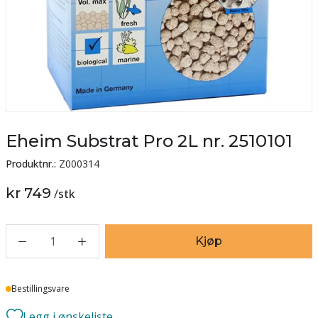
Eheim Substrat Pro 2L nr. 2510101
Produktnr.:
Z000314
kr 749
/
stk
1
Kjøp
Lager
Bestillingsvare
Legg i ønskeliste