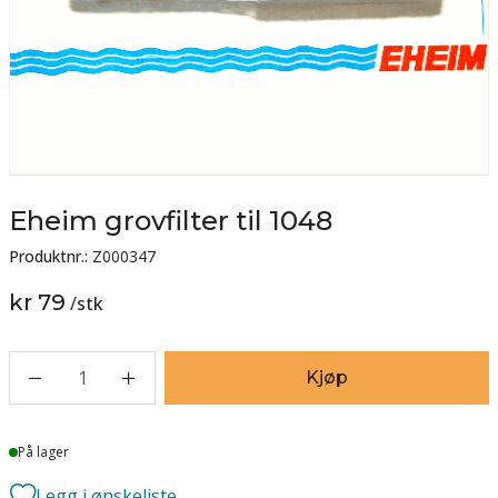
Eheim grovfilter til 1048
Produktnr.:
Z000347
kr 79
/
stk
1
Kjøp
Lager
På lager
Legg i ønskeliste