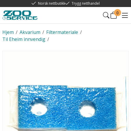
Norsk nettbutikk
Trygg netthandel
0
Hjem
/
Akvarium
/
Filtermateriale
/
Til Eheim innvendig
/