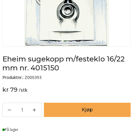
Eheim sugekopp m/festeklo 16/22
mm nr. 4015150
Produktnr.:
Z000393
kr 79
/
stk
1
Kjøp
Lager
På lager