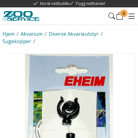
Norsk nettbutikk
Trygg netthandel
0
Hjem
/
Akvarium
/
Diverse Akvarieutstyr
/
Sugekopper
/