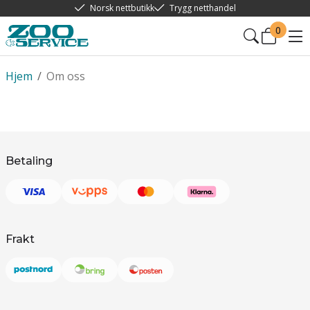
Norsk nettbutikk
Trygg netthandel
0
Hjem
/
Om oss
Betaling
Frakt