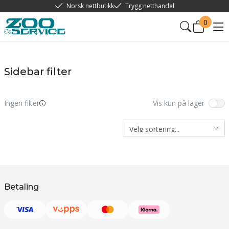
Norsk nettbutikk
Trygg netthandel
0
Sidebar filter
Ingen filter
Vis kun på lager
Betaling