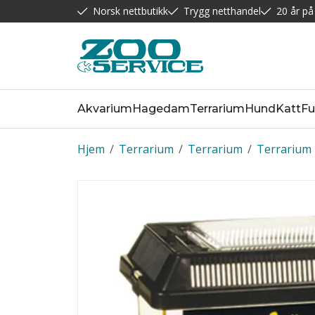
Norsk nettbutikk
Trygg netthandel
20 år på
Akvarium
Hagedam
Terrarium
Hund
Katt
Fu
Hjem
/
Terrarium
/
Terrarium
/
Terrarium 