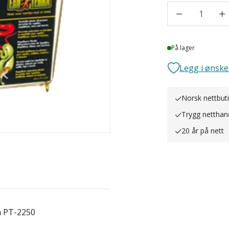
1
Lager
På lager
Legg i ønske
Norsk nettbut
Trygg netthan
20 år på nett
m PT-2250