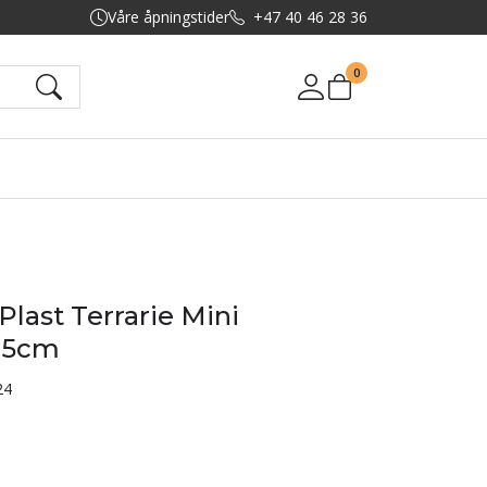
Våre åpningstider
+47 40 46 28 36
0
Mine sider
Plast Terrarie Mini
4,5cm
24