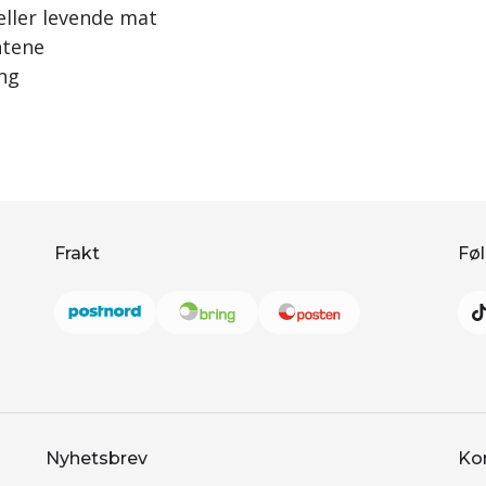
eller levende mat
ntene
ang
Frakt
Føl
Nyhetsbrev
Ko