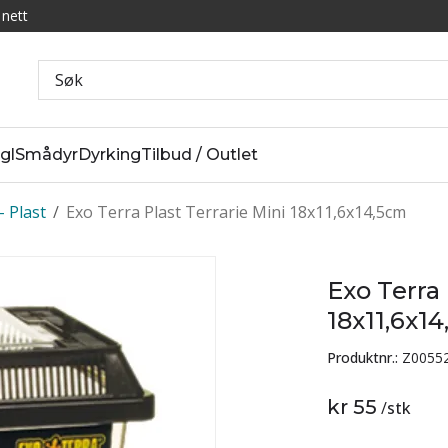
 nett
gl
Smådyr
Dyrking
Tilbud / Outlet
- Plast
/
Exo Terra Plast Terrarie Mini 18x11,6x14,5cm
Exo Terra 
18x11,6x1
Produktnr.:
Z0055
kr 55
/
stk